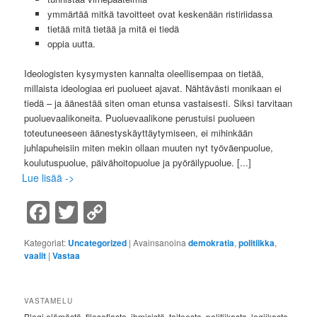
ymmärtää mitkä tavoitteet ovat keskenään ristiriidassa
tietää mitä tietää ja mitä ei tiedä
oppia uutta.
Ideologisten kysymysten kannalta oleellisempaa on tietää,
millaista ideologiaa eri puolueet ajavat. Nähtävästi monikaan ei
tiedä – ja äänestää siten oman etunsa vastaisesti. Siksi tarvitaan
puoluevaalikoneita. Puoluevaalikone perustuisi puolueen
toteutuneeseen äänestyskäyttäytymiseen, ei mihinkään
juhlapuheisiin miten mekin ollaan muuten nyt työväenpuolue,
koulutuspuolue, päivähoitopuolue ja pyöräilypuolue.
[...]
Lue lisää ->
Facebook
Twitter
Copy
Link
Kategoriat:
Uncategorized
|
Avainsanoina
demokratia
,
politiikka
,
vaalit
|
Vastaa
VASTAMELU
Blogi elämästä, filosofiasta, ihmisistä, taiteesta, politiikasta, logiikasta,