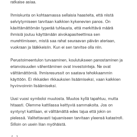
ratkaise asiaa.
Ihmiskunta on kohtaamassa sellaisia haasteita, että niistä
selviytymiseen tarvitaan kaikkien kykenevien panos. On
käsittämättömän typerää tuhlausta, että merkittävä määrä
ihmisiä joutuu käyttämään aivokapasiteettinsa sen
murehtimiseen, mistä saa rahat seuraavan päivän ateriaan,
vuokraan ja lääkkeisiin. Kun ei sen tarvitse olla niin.
Perustoimeentulon turvaaminen, koulutukseen panostaminen ja
eriarvoisuuden vähentäminen ovat investointeja. Ne ovat
välttämättömiä. Ihmisresurssit on saatava tehokkaammin
käyttöön. Ei rikkaiden rikkauksien lisäämiseksi, vaan kaikkien
hyvinvoinnin lisäämiseksi.
Uusi vuosi symboloi muutosta. Muutos kyllä tapahtuu, mutta
hitaasti. Olemme kattilassa keittyviä sammakoita. Jos on
syntynyt kattilaan, ei välttämättä edes tajua että jokin on
pielessä. Valitettavasti tajuamiseen tarvitaan yleensä katastrofi.
Silloin on usein liian myöhäistä.
[...]