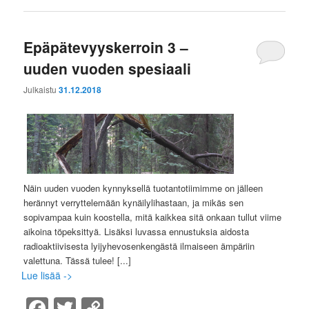
Epäpätevyyskerroin 3 –
uuden vuoden spesiaali
Julkaistu
31.12.2018
Näin uuden vuoden kynnyksellä tuotantotiimimme on jälleen
herännyt verryttelemään kynäilylihastaan, ja mikäs sen
sopivampaa kuin koostella, mitä kaikkea sitä onkaan tullut viime
aikoina töpeksittyä. Lisäksi luvassa ennustuksia aidosta
radioaktiivisesta lyijyhevosenkengästä ilmaiseen ämpäriin
valettuna. Tässä tulee!
[...]
Lue lisää ->
Facebook
Twitter
Copy