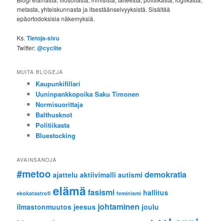
metasta, yhteiskunnasta ja itsestäänselvyyksistä. Sisältää
epäortodoksisia näkemyksiä.
Ks.
Tietoja-sivu
Twitter:
@cyclite
MUITA BLOGEJA
Kaupunkifillari
Uuninpankkopoika Saku Timonen
Normisuorittaja
Balthusknot
Politiikasta
Bluestocking
AVAINSANOJA
#metoo
demokratia
ajattelu
aktiivimalli
autismi
elämä
fasismi
hallitus
ekokatastrofi
feminismi
johtaminen
ilmastonmuutos
jeesus
joulu