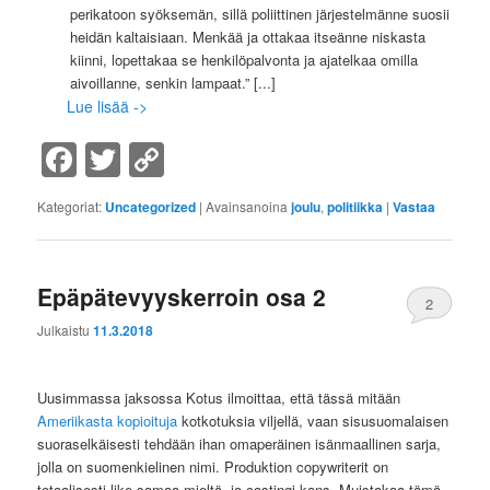
perikatoon syöksemän, sillä poliittinen järjestelmänne suosii
heidän kaltaisiaan. Menkää ja ottakaa itseänne niskasta
kiinni, lopettakaa se henkilöpalvonta ja ajatelkaa omilla
aivoillanne, senkin lampaat.”
[...]
Lue lisää ->
Facebook
Twitter
Copy
Link
Kategoriat:
Uncategorized
|
Avainsanoina
joulu
,
politiikka
|
Vastaa
Epäpätevyyskerroin osa 2
2
Julkaistu
11.3.2018
Uusimmassa jaksossa Kotus ilmoittaa, että tässä mitään
Ameriikasta kopioituja
kotkotuksia viljellä, vaan sisusuomalaisen
suoraselkäisesti tehdään ihan omaperäinen isänmaallinen sarja,
jolla on suomenkielinen nimi. Produktion copywriterit on
totaalisesti like samaa mieltä, ja castingi kans. Muistakaa tämä,