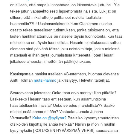
on silleen, että ompa kiinnostavaa joo kiinnostava juttu hei. Yle
tekee jutun vapaaehtoisesti lapsettomista naisista. Lukijat on
silleen, että miksi ette jo polttaneet roviolla tuollaisia
huoranoitia??!!! Uuslaasaslaisen kirkon Otaniemen nuoriso-
osasto tekee tieteellisen tutkimuksen, jonka tuloksena on, että
lasten hankkimattomuus on naiselle täysin luonnotonta, kun taas
miehelle se on täysin luonnollista. Hesarin toimituksessa sattuu
olemaan sinä päivänä töissä joku naistoimittaja, jonka mielestä
materiaali ei ihan täytä journalistisia kriteereitä, joten Hesari
julkaisee aiheesta nimettömän pääkirjoituksen.
Käsikirjoittaja hankkii itselleen 4G-internetin, huomaa olevansa
Antti Holman
mutsi-hahmo
ja kriisiytyy. Helvetin taiteilijat.
Seuraavassa jaksossa: Onko tasa-arvo mennyt liian pitkälle?
Laskeeko Hesarin taso entisestään, kun asiantuntijoina
haastatellaankin naisia? Onko se edes mahdollista?? Saako
miehet enää sanoa mitään? Vastaako Jumala Juhana
Vartiaiselle?
Kuka on @pyllytar?
Pitäisikö kysymysmuotoisten
otsikoiden kirjoittajille antaa kenkää? Näihin ja moniin muihin
kysymyksiin [KOTUKSEN HYVÄKSYMÄ VERBI] seuraavassa