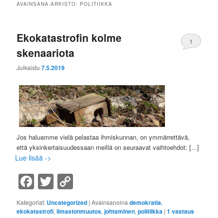
AVAINSANA-ARKISTO:
POLITIIKKA
Ekokatastrofin kolme
1
skenaariota
Julkaistu
7.5.2019
Jos haluamme vielä pelastaa ihmiskunnan, on ymmärrettävä,
että yksinkertaisuudessaan meillä on seuraavat vaihtoehdot:
[...]
Lue lisää ->
Facebook
Twitter
Copy
Link
Kategoriat:
Uncategorized
|
Avainsanoina
demokratia
,
ekokatastrofi
,
ilmastonmuutos
,
johtaminen
,
politiikka
|
1
vastaus