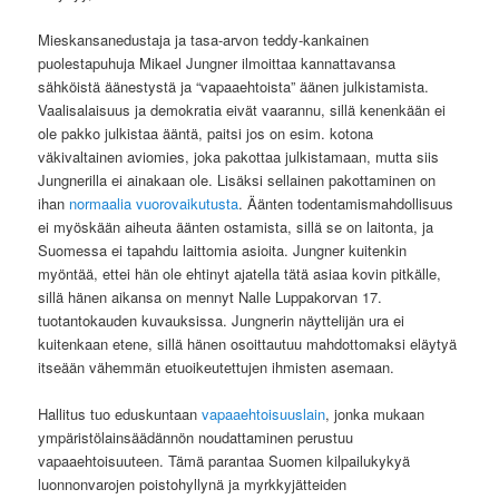
Mieskansanedustaja ja tasa-arvon teddy-kankainen
puolestapuhuja Mikael Jungner ilmoittaa kannattavansa
sähköistä äänestystä ja “vapaaehtoista” äänen julkistamista.
Vaalisalaisuus ja demokratia eivät vaarannu, sillä kenenkään ei
ole pakko julkistaa ääntä, paitsi jos on esim. kotona
väkivaltainen aviomies, joka pakottaa julkistamaan, mutta siis
Jungnerilla ei ainakaan ole. Lisäksi sellainen pakottaminen on
ihan
normaalia vuorovaikutusta
. Äänten todentamismahdollisuus
ei myöskään aiheuta äänten ostamista, sillä se on laitonta, ja
Suomessa ei tapahdu laittomia asioita. Jungner kuitenkin
myöntää, ettei hän ole ehtinyt ajatella tätä asiaa kovin pitkälle,
sillä hänen aikansa on mennyt Nalle Luppakorvan 17.
tuotantokauden kuvauksissa. Jungnerin näyttelijän ura ei
kuitenkaan etene, sillä hänen osoittautuu mahdottomaksi eläytyä
itseään vähemmän etuoikeutettujen ihmisten asemaan.
Hallitus tuo eduskuntaan
vapaaehtoisuuslain
, jonka mukaan
ympäristölainsäädännön noudattaminen perustuu
vapaaehtoisuuteen. Tämä parantaa Suomen kilpailukykyä
luonnonvarojen poistohyllynä ja myrkkyjätteiden