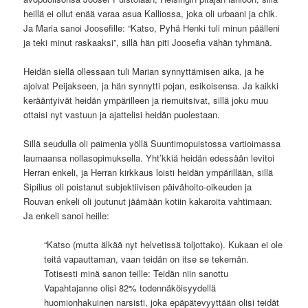
heillä ei ollut enää varaa asua Kalliossa, joka oli urbaani ja chik.
Ja Maria sanoi Joosefille: “Katso, Pyhä Henki tuli minun päälleni
ja teki minut raskaaksi”, sillä hän piti Joosefia vähän tyhmänä.
Heidän siellä ollessaan tuli Marian synnyttämisen aika, ja he
ajoivat Peijakseen, ja hän synnytti pojan, esikoisensa. Ja kaikki
kerääntyivät heidän ympärilleen ja riemuitsivat, sillä joku muu
ottaisi nyt vastuun ja ajattelisi heidän puolestaan.
Sillä seudulla oli paimenia yöllä Suuntimopuistossa vartioimassa
laumaansa nollasopimuksella. Yht’kkiä heidän edessään levitoi
Herran enkeli, ja Herran kirkkaus loisti heidän ympärillään, sillä
Sipilius oli poistanut subjektiivisen päivähoito-oikeuden ja
Rouvan enkeli oli joutunut jäämään kotiin kakaroita vahtimaan.
Ja enkeli sanoi heille:
“Katso (mutta älkää nyt helvetissä toljottako). Kukaan ei ole
teitä vapauttaman, vaan teidän on itse se tekemän.
Totisesti minä sanon teille: Teidän niin sanottu
Vapahtajanne olisi 82% todennäköisyydellä
huomionhakuinen narsisti, joka epäpätevyyttään olisi teidät