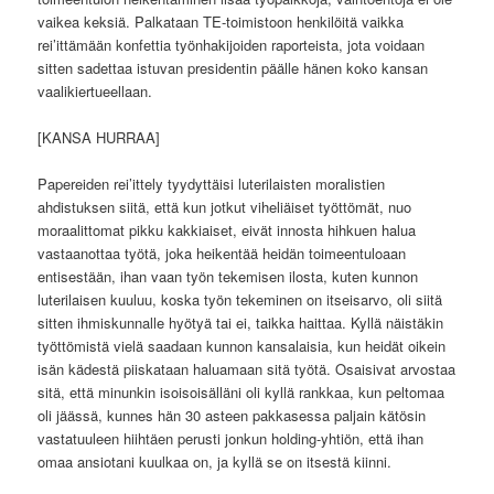
vaikea keksiä. Palkataan TE-toimistoon henkilöitä vaikka
rei’ittämään konfettia työnhakijoiden raporteista, jota voidaan
sitten sadettaa istuvan presidentin päälle hänen koko kansan
vaalikiertueellaan.
[KANSA HURRAA]
Papereiden rei’ittely tyydyttäisi luterilaisten moralistien
ahdistuksen siitä, että kun jotkut viheliäiset työttömät, nuo
moraalittomat pikku kakkiaiset, eivät innosta hihkuen halua
vastaanottaa työtä, joka heikentää heidän toimeentuloaan
entisestään, ihan vaan työn tekemisen ilosta, kuten kunnon
luterilaisen kuuluu, koska työn tekeminen on itseisarvo, oli siitä
sitten ihmiskunnalle hyötyä tai ei, taikka haittaa. Kyllä näistäkin
työttömistä vielä saadaan kunnon kansalaisia, kun heidät oikein
isän kädestä piiskataan haluamaan sitä työtä. Osaisivat arvostaa
sitä, että minunkin isoisoisälläni oli kyllä rankkaa, kun peltomaa
oli jäässä, kunnes hän 30 asteen pakkasessa paljain kätösin
vastatuuleen hiihtäen perusti jonkun holding-yhtiön, että ihan
omaa ansiotani kuulkaa on, ja kyllä se on itsestä kiinni.