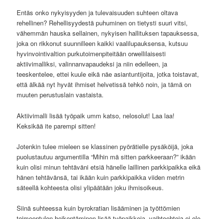
Entäs onko nykyisyyden ja tulevaisuuden suhteen oltava
rehellinen? Rehellisyydestä puhuminen on tietysti suuri vitsi,
vähemmän hauska sellainen, nykyisen hallituksen tapauksessa,
joka on rikkonut suunnilleen kaikki vaalilupauksensa, kutsuu
hyvinvointivaltion purkutoimenpiteitään orwellilaisesti
aktiivimalliksi, valinnanvapaudeksi ja niin edelleen, ja
teeskentelee, ettei kuule eikä näe asiantuntijoita, jotka toistavat,
että älkää nyt hyvät ihmiset helvetissä tehkö noin, ja tämä on
muuten perustuslain vastaista.
Aktiivimalli lisää työpaik umm katso, nelosolut! Laa laa!
Keksikää ite parempi sitten!
Jotenkin tulee mieleen se klassinen pyörätielle pysäköijä, joka
puolustautuu argumentilla “Mihin mä sitten parkkeeraan?” ikään
kuin olisi minun tehtäväni etsiä hänelle laillinen parkkipaikka eikä
hänen tehtävänsä, tai ikään kuin parkkipaikka viiden metrin
säteellä kohteesta olisi ylipäätään joku ihmisoikeus.
Siinä suhteessa kuin byrokratian lisääminen ja työttömien
toimeentulon heikentäminen lisää työpaikkoja, vaihtoehtoja ei ole