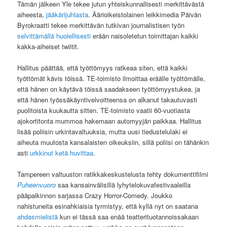
Tämän jälkeen Yle tekee jutun yhteiskunnallisesti merkittävästä
aiheesta,
jääkärijuhlasta
. Äärioikeistolainen leikkimedia Päivän
Byrokraatti tekee merkittävän tutkivan journalistisen työn
selvittämällä huolellisesti
erään naisoletetun toimittajan kaikki
kakka-aiheiset twiitit.
Hallitus päättää, että työttömyys ratkeaa siten, että kaikki
työttömät kävis töissä. TE-toimisto ilmoittaa eräälle työttömälle,
että hänen on käytävä töissä saadakseen työttömyystukea, ja
että hänen työssäkäyntivelvoitteensa on alkanut takautuvasti
puolitoista kuukautta sitten. TE-toimisto vaatii 60-vuotiasta
ajokortitonta mummoa hakemaan automyyjän paikkaa. Hallitus
lisää poliisin urkintavaltuuksia, mutta uusi tiedustelulaki ei
aiheuta muutosta kansalaisten oikeuksiin, sillä poliisi on tähänkin
asti
urkkinut ketä huvittaa
.
Tampereen valtuuston ratikkakeskustelusta tehty dokumenttifilmi
Puheenvuoro
saa kansainvälisillä lyhytelokuvafestivaaleilla
pääpalkinnon sarjassa Crazy Horror-Comedy. Joukko
nahistuneita esinahkiaisia tyrmistyy, että kyllä nyt on saatana
ahdasmielistä
kun ei tässä saa enää teatterituotannoissakaan