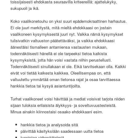
toissijaisesti ehdokasta seuraavilla kriteereillä: ajattelukyky,
sukupuoli ja ikä.
Koko vaalikonetouhu on yksi suuri epädemokraattinen harhautus.
Ei ole juuri merkitystä, mitä mieltä ehdokkaasi on jostain
vaalikoneen kysymyksestä juuri nyt. Vaikka nämä kysymykset
tulisivatkin valtuuston päätettäväksi, ja vaikka ehdokkaasi
äänestäisi tismalleen antamiensa vastausten mukaan,
todennäköisesti hänellä ei ole tarpeeksi tietoa kaikista
kysymyksistä, jotta hän voisi vastata niihin perustellusti.
Todennäköisesti sinullakaan ei ole. Eikä tarvitsekaan olla. Kaikki
eivät voi tietää kaikesta kaikkea. Oleellisempaa on, että
valtuutettu ymmärtää oman tietonsa rajat ja osaa tarvittaessa
hankkia tietoa tai kysyä asiantuntijoilta.
Turhat vaalikoneet voisi hävittää ja mediat voisivat tarjota niiden
sijaan tuloksia erilaisista älykkyys- ja soveltuvuustesteistä.
Minua ainakin kiinnostaisi osaako ehdokkaani esim.
hankkia tietoa ja analysoida sitä
päivittää käsityksiään saadessaan uutta tietoa
tunnistaa virhepäätelmiä