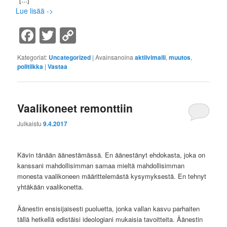
Lue lisää ->
Facebook
Twitter
Copy
Link
Kategoriat:
Uncategorized
|
Avainsanoina
aktiivimalli
,
muutos
,
politiikka
|
Vastaa
Vaalikoneet remonttiin
Julkaistu
9.4.2017
Kävin tänään äänestämässä. En äänestänyt ehdokasta, joka on
kanssani mahdollisimman samaa mieltä mahdollisimman
monesta vaalikoneen määrittelemästä kysymyksestä. En tehnyt
yhtäkään vaalikonetta.
Äänestin ensisijaisesti puoluetta, jonka vallan kasvu parhaiten
tällä hetkellä edistäisi ideologiani mukaisia tavoitteita. Äänestin