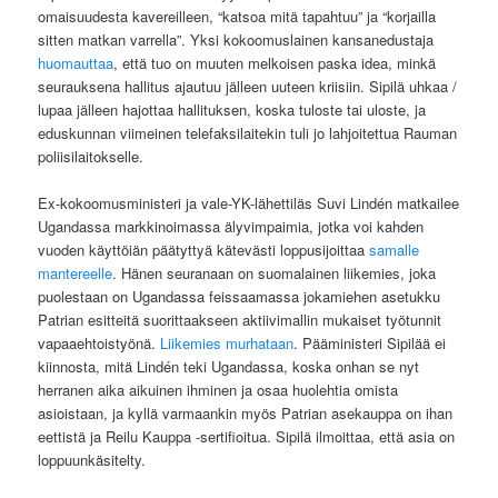
omaisuudesta kavereilleen, “katsoa mitä tapahtuu” ja “korjailla
sitten matkan varrella”. Yksi kokoomuslainen kansanedustaja
huomauttaa
, että tuo on muuten melkoisen paska idea, minkä
seurauksena hallitus ajautuu jälleen uuteen kriisiin. Sipilä uhkaa /
lupaa jälleen hajottaa hallituksen, koska tuloste tai uloste, ja
eduskunnan viimeinen telefaksilaitekin tuli jo lahjoitettua Rauman
poliisilaitokselle.
Ex-kokoomusministeri ja vale-YK-lähettiläs Suvi Lindén matkailee
Ugandassa markkinoimassa älyvimpaimia, jotka voi kahden
vuoden käyttöiän päätyttyä kätevästi loppusijoittaa
samalle
mantereelle
. Hänen seuranaan on suomalainen liikemies, joka
puolestaan on Ugandassa feissaamassa jokamiehen asetukku
Patrian esitteitä suorittaakseen aktiivimallin mukaiset työtunnit
vapaaehtoistyönä.
Liikemies murhataan
. Pääministeri Sipilää ei
kiinnosta, mitä Lindén teki Ugandassa, koska onhan se nyt
herranen aika aikuinen ihminen ja osaa huolehtia omista
asioistaan, ja kyllä varmaankin myös Patrian asekauppa on ihan
eettistä ja Reilu Kauppa -sertifioitua. Sipilä ilmoittaa, että asia on
loppuunkäsitelty.