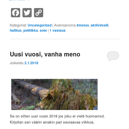
Facebook
Twitter
Copy
Link
Kategoriat:
Uncategorized
|
Avainsanoina
#metoo
,
aktiivimalli
,
hallitus
,
politiikka
,
sote
|
1
vastaus
Uusi vuosi, vanha meno
Julkaistu
2.1.2018
Se on sitten uusi vuosi 2018 jos joku ei vielä huomannut.
Kirjoitan sen väärin ainakin pari seuraavaa viikkoa.