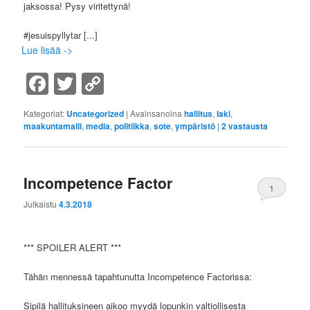
jaksossa! Pysy viritettynä!
#jesuispyllytar
[...]
Lue lisää ->
Facebook
Twitter
Copy
Link
Kategoriat:
Uncategorized
|
Avainsanoina
hallitus
,
laki
,
maakuntamalli
,
media
,
politiikka
,
sote
,
ympäristö
|
2
vastausta
Incompetence Factor
1
Julkaistu
4.3.2018
*** SPOILER ALERT ***
Tähän mennessä tapahtunutta Incompetence Factorissa:
Sipilä hallituksineen aikoo myydä lopunkin valtiollisesta