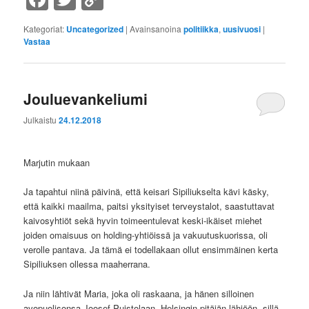
Link
Kategoriat:
Uncategorized
|
Avainsanoina
politiikka
,
uusivuosi
|
Vastaa
Jouluevankeliumi
Julkaistu
24.12.2018
Marjutin mukaan
Ja tapahtui niinä päivinä, että keisari Sipiliukselta kävi käsky,
että kaikki maailma, paitsi yksityiset terveystalot, saastuttavat
kaivosyhtiöt sekä hyvin toimeentulevat keski-ikäiset miehet
joiden omaisuus on holding-yhtiöissä ja vakuutuskuorissa, oli
verolle pantava. Ja tämä ei todellakaan ollut ensimmäinen kerta
Sipiliuksen ollessa maaherrana.
Ja niin lähtivät Maria, joka oli raskaana, ja hänen silloinen
avopuolisonsa Joosef Puistolaan, Helsingin pitäjän lähiöön, sillä