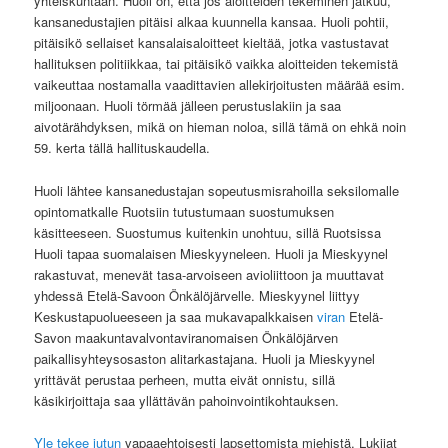
yhteiskuntaan. Huoli on, että jos aloitteiden tekeminen jatkuu,
kansanedustajien pitäisi alkaa kuunnella kansaa. Huoli pohtii,
pitäisikö sellaiset kansalaisaloitteet kieltää, jotka vastustavat
hallituksen politiikkaa, tai pitäisikö vaikka aloitteiden tekemistä
vaikeuttaa nostamalla vaadittavien allekirjoitusten määrää esim.
miljoonaan. Huoli törmää jälleen perustuslakiin ja saa
aivotärähdyksen, mikä on hieman noloa, sillä tämä on ehkä noin
59. kerta tällä hallituskaudella.
Huoli lähtee kansanedustajan sopeutusmisrahoilla seksilomalle
opintomatkalle Ruotsiin tutustumaan suostumuksen
käsitteeseen. Suostumus kuitenkin unohtuu, sillä Ruotsissa
Huoli tapaa suomalaisen Mieskyyneleen. Huoli ja Mieskyynel
rakastuvat, menevät tasa-arvoiseen avioliittoon ja muuttavat
yhdessä Etelä-Savoon Önkälöjärvelle. Mieskyynel liittyy
Keskustapuolueeseen ja saa mukavapalkkaisen
viran
Etelä-
Savon maakuntavalvontaviranomaisen Önkälöjärven
paikallisyhteysosaston alitarkastajana. Huoli ja Mieskyynel
yrittävät perustaa perheen, mutta eivät onnistu, sillä
käsikirjoittaja saa yllättävän pahoinvointikohtauksen.
Yle tekee jutun
vapaaehtoisesti lapsettomista miehistä. Lukijat