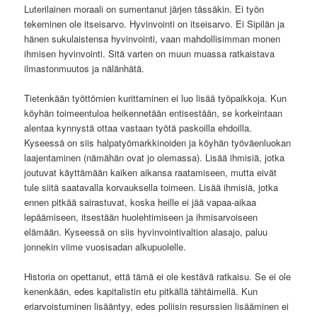
Luterilainen moraali on sumentanut järjen tässäkin. Ei työn
tekeminen ole itseisarvo. Hyvinvointi on itseisarvo. Ei Sipilän ja
hänen sukulaistensa hyvinvointi, vaan mahdollisimman monen
ihmisen hyvinvointi. Sitä varten on muun muassa ratkaistava
ilmastonmuutos ja nälänhätä.
Tietenkään työttömien kurittaminen ei luo lisää työpaikkoja. Kun
köyhän toimeentuloa heikennetään entisestään, se korkeintaan
alentaa kynnystä ottaa vastaan työtä paskoilla ehdoilla.
Kyseessä on siis halpatyömarkkinoiden ja köyhän työväenluokan
laajentaminen (nämähän ovat jo olemassa). Lisää ihmisiä, jotka
joutuvat käyttämään kaiken aikansa raatamiseen, mutta eivät
tule siitä saatavalla korvauksella toimeen. Lisää ihmisiä, jotka
ennen pitkää sairastuvat, koska heille ei jää vapaa-aikaa
lepäämiseen, itsestään huolehtimiseen ja ihmisarvoiseen
elämään. Kyseessä on siis hyvinvointivaltion alasajo, paluu
jonnekin viime vuosisadan alkupuolelle.
Historia on opettanut, että tämä ei ole kestävä ratkaisu. Se ei ole
kenenkään, edes kapitalistin etu pitkällä tähtäimellä. Kun
eriarvoistuminen lisääntyy, edes poliisin resurssien lisääminen ei