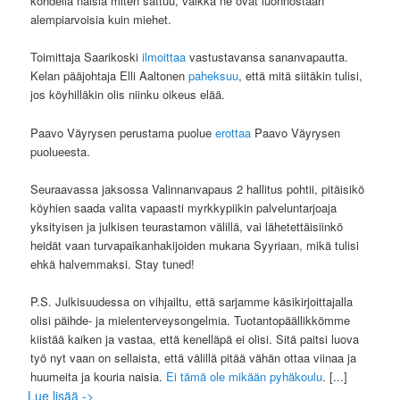
kohdella naisia miten sattuu, vaikka ne ovat luonnostaan
alempiarvoisia kuin miehet.
Toimittaja Saarikoski
ilmoittaa
vastustavansa sananvapautta.
Kelan pääjohtaja Elli Aaltonen
paheksuu
, että mitä siitäkin tulisi,
jos köyhilläkin olis niinku oikeus elää.
Paavo Väyrysen perustama puolue
erottaa
Paavo Väyrysen
puolueesta.
Seuraavassa jaksossa Valinnanvapaus 2 hallitus pohtii, pitäisikö
köyhien saada valita vapaasti myrkkypiikin palveluntarjoaja
yksityisen ja julkisen teurastamon välillä, vai lähetettäisiinkö
heidät vaan turvapaikanhakijoiden mukana Syyriaan, mikä tulisi
ehkä halvemmaksi. Stay tuned!
P.S. Julkisuudessa on vihjailtu, että sarjamme käsikirjoittajalla
olisi päihde- ja mielenterveysongelmia. Tuotantopäällikkömme
kiistää kaiken ja vastaa, että kenelläpä ei olisi. Sitä paitsi luova
työ nyt vaan on sellaista, että välillä pitää vähän ottaa viinaa ja
huumeita ja kouria naisia.
Ei tämä ole mikään pyhäkoulu
.
[...]
Lue lisää ->