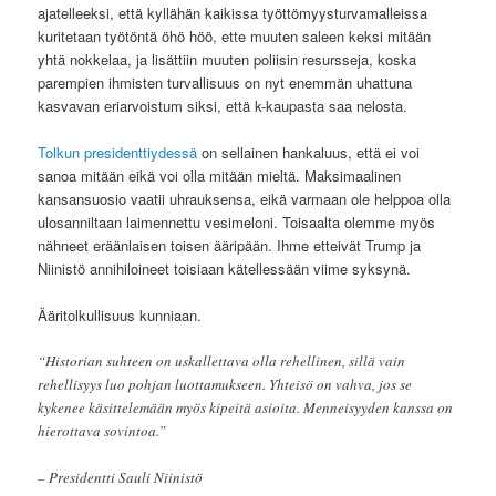
ajatelleeksi, että kyllähän kaikissa työttömyysturvamalleissa
kuritetaan työtöntä öhö höö, ette muuten saleen keksi mitään
yhtä nokkelaa, ja lisättiin muuten poliisin resursseja, koska
parempien ihmisten turvallisuus on nyt enemmän uhattuna
kasvavan eriarvoistum siksi, että k-kaupasta saa nelosta.
Tolkun presidenttiydessä
on sellainen hankaluus, että ei voi
sanoa mitään eikä voi olla mitään mieltä. Maksimaalinen
kansansuosio vaatii uhrauksensa, eikä varmaan ole helppoa olla
ulosanniltaan laimennettu vesimeloni. Toisaalta olemme myös
nähneet eräänlaisen toisen ääripään. Ihme etteivät Trump ja
Niinistö annihiloineet toisiaan kätellessään viime syksynä.
Ääritolkullisuus kunniaan.
“Historian suhteen on uskallettava olla rehellinen, sillä vain
rehellisyys luo pohjan luottamukseen. Yhteisö on vahva, jos se
kykenee käsittelemään myös kipeitä asioita. Menneisyyden kanssa on
hierottava sovintoa.”
– Presidentti Sauli Niinistö