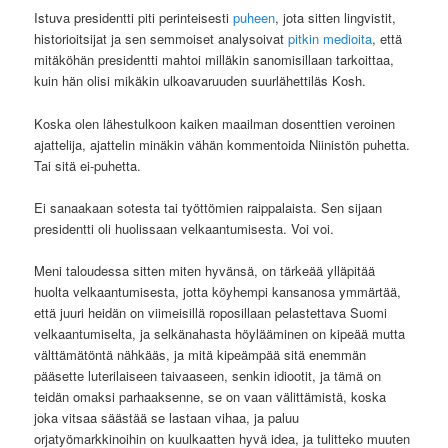
Istuva presidentti piti perinteisesti
puheen
, jota sitten lingvistit,
historioitsijat ja sen semmoiset analysoivat
pitkin
medioita
, että
mitäköhän presidentti mahtoi milläkin sanomisillaan tarkoittaa,
kuin hän olisi mikäkin ulkoavaruuden suurlähettiläs Kosh.
Koska olen lähestulkoon kaiken maailman dosenttien veroinen
ajattelija, ajattelin minäkin vähän kommentoida Niinistön puhetta.
Tai sitä ei-puhetta.
Ei sanaakaan sotesta tai työttömien raippalaista. Sen sijaan
presidentti oli huolissaan velkaantumisesta. Voi voi.
Meni taloudessa sitten miten hyvänsä, on tärkeää ylläpitää
huolta velkaantumisesta, jotta köyhempi kansanosa ymmärtää,
että juuri heidän on viimeisillä roposillaan pelastettava Suomi
velkaantumiselta, ja selkänahasta höylääminen on kipeää mutta
välttämätöntä nähkääs, ja mitä kipeämpää sitä enemmän
pääsette luterilaiseen taivaaseen, senkin idiootit, ja tämä on
teidän omaksi parhaaksenne, se on vaan välittämistä, koska
joka vitsaa säästää se lastaan vihaa, ja paluu
orjatyömarkkinoihin on kuulkaatten hyvä idea, ja tulitteko muuten