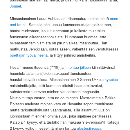
Jonnet
.
Miesasianainen Laura Huhtasaari irtisanoutuu feminismistä
once
and for all
. Samalla hän luopuu kansanedustajan paikastaan,
äänioikeudestaan, koulutuksestaan ja kaikista muistakin
feminismin aikaansaannoksista. Huhtasaari huomaa, että
oikeastaan feminismistä on pirun vaikea irtisanoutua. Hän
matkustaa Jenkkilään, ostaa aseen, vähentää sen verotuksessa
opettajan työvälineenä
, ja liittyy joihinki amisheihin.
Hesari menee itseensä (??!!!) ja
ilmoittaa jälleen
kiinnittävänsä
huomiota asiantuntijoiden sukupuolittuneisuuteen
haastatteluvalinnoissa. Miesasianainen 2 Sanna Ukkola
kyselee
naistoimittajalta, että kumman ottaisit haastateltavaksi,
substanssia tuntevan miehen vai nelisormimagnustin.
Naistoimittaja vastaa, että no öö miehen. Miestoimittaja Pekka
Ervastin mielestä moinen veto on Hesarilta söpön trendikästä
mutta tarkoitushakuista vääntämistä, sillä asiantuntijuus on
luonnostaan miehinen ominaisuus, joka sijaitsee peniksessä.
Katsoja 1 kysyy, että tästäkö hän maksaa Yle-verossa?! Katsoja
2 kysyy, voiko miesselittäminen tarttua
ulostesiirrossa
.