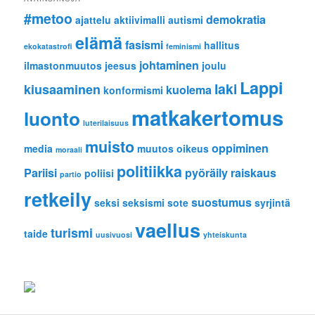
#metoo
demokratia
ajattelu
aktiivimalli
autismi
elämä
fasismi
hallitus
ekokatastrofi
feminismi
johtaminen
ilmastonmuutos
jeesus
joulu
Lappi
laki
kiusaaminen
kuolema
konformismi
matkakertomus
luonto
luterilaisuus
muisto
oppiminen
media
muutos
oikeus
moraali
politiikka
Pariisi
pyöräily
raiskaus
poliisi
partio
retkeily
suostumus
seksi
seksismi
sote
syrjintä
vaellus
turismi
taide
uusivuosi
yhteiskunta