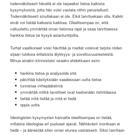
todennäköisesti hänellä ei ole tarpeeksi tietoa kaikista
kysymyksistä, jotta hän voisi vastata niihin perustellusti.
Todennäköisesti sinullakaan ei ole. Eikä tarvitsekaan olla. Kaikki
eivät voi tietää kaikesta kaikkea. Oleellisempaa on, että
valtuutettu ymmärtää oman tietonsa rajat ja osaa tarvittaessa
hankkia tietoa tai kysyä asiantuntijoilta.
Turhat vaalikoneet voisi hävittää ja mediat voisivat tarjota niiden
sijaan tuloksia erilaisista älykkyys- ja soveltuvuustesteistä.
Minua ainakin kiinnostaisi osaako ehdokkaani esim.
hankkia tietoa ja analysoida sitä
päivittää käsityksiään saadessaan uutta tietoa
tunnistaa virhepäätelmiä
ymmärtää mitkä tavoitteet ovat keskenään ristiriidassa
tietää mitä tietää ja mitä ei tiedä
oppia uutta.
Ideologisten kysymysten kannalta oleellisempaa on tietää,
millaista ideologiaa eri puolueet ajavat. Nähtävästi monikaan ei
tiedä – ja äänestää siten oman etunsa vastaisesti. Siksi tarvitaan