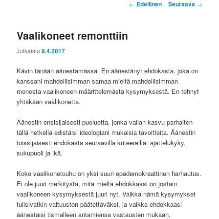
Artikkelien
←
Edellinen
Seuraava
→
selaus
Vaalikoneet remonttiin
Julkaistu
9.4.2017
Kävin tänään äänestämässä. En äänestänyt ehdokasta, joka on
kanssani mahdollisimman samaa mieltä mahdollisimman
monesta vaalikoneen määrittelemästä kysymyksestä. En tehnyt
yhtäkään vaalikonetta.
Äänestin ensisijaisesti puoluetta, jonka vallan kasvu parhaiten
tällä hetkellä edistäisi ideologiani mukaisia tavoitteita. Äänestin
toissijaisesti ehdokasta seuraavilla kriteereillä: ajattelukyky,
sukupuoli ja ikä.
Koko vaalikonetouhu on yksi suuri epädemokraattinen harhautus.
Ei ole juuri merkitystä, mitä mieltä ehdokkaasi on jostain
vaalikoneen kysymyksestä juuri nyt. Vaikka nämä kysymykset
tulisivatkin valtuuston päätettäväksi, ja vaikka ehdokkaasi
äänestäisi tismalleen antamiensa vastausten mukaan,