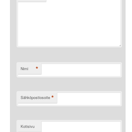
*
Nimi
*
Sähköpostiosoite
Kotisivu