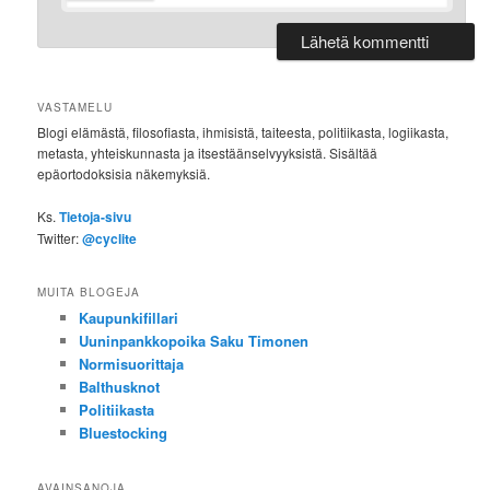
VASTAMELU
Blogi elämästä, filosofiasta, ihmisistä, taiteesta, politiikasta, logiikasta,
metasta, yhteiskunnasta ja itsestäänselvyyksistä. Sisältää
epäortodoksisia näkemyksiä.
Ks.
Tietoja-sivu
Twitter:
@cyclite
MUITA BLOGEJA
Kaupunkifillari
Uuninpankkopoika Saku Timonen
Normisuorittaja
Balthusknot
Politiikasta
Bluestocking
AVAINSANOJA