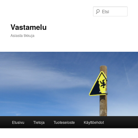
Siirry
sisältöön
Etsi
Vastamelu
Asiasta tikkuja
Päävalikko
Etusivu
Tietoja
Tuoteseloste
Käyttöehdot