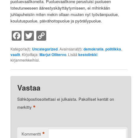
puoluevaalikoneita. Puoluevaalikone perustuisi puolueen
toteutuneeseen äänestyskäyttäytymiseen, ei mihinkään
juhlapuheisiin miten mekin ollaan muuten nyt työväenpuolue,
koulutuspuolue, päivähoitopuolue ja pyöräilypuolue.
Facebook
Twitter
Copy
Link
Kategoria(t):
Uncategorized
. Avainsanat(t):
demokratia
,
politiikka
,
vaalit
. Kirjoittaja:
Marjut Ollitervo
. Lisää
kestolinkki
kirjanmerkkeihisi.
Vastaa
Sähköpostiosoitettasi ei julkaista.
Pakolliset kentät on
*
merkitty
*
Kommentti