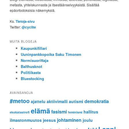
metasta, yhteiskunnasta ja itsestäänselvyyksistä. Sisältää
epäortodoksisia näkemyksiä.
Ks.
Tietoja-sivu
Twitter:
@cyclite
MUITA BLOGEJA
Kaupunkifillari
Uuninpankkopoika Saku Timonen
Normisuorittaja
Balthusknot
Politiikasta
Bluestocking
AVAINSANOJA
#metoo
demokratia
ajattelu
aktiivimalli
autismi
elämä
fasismi
hallitus
ekokatastrofi
feminismi
johtaminen
ilmastonmuutos
jeesus
joulu