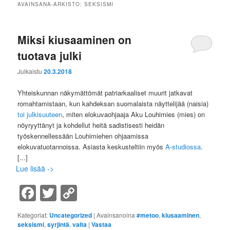
AVAINSANA-ARKISTO:
SEKSISMI
Miksi kiusaaminen on
tuotava julki
Julkaistu
20.3.2018
Yhteiskunnan näkymättömät patriarkaaliset muurit jatkavat
romahtamistaan, kun kahdeksan suomalaista näyttelijää (naisia)
toi julkisuuteen
, miten elokuvaohjaaja Aku Louhimies (mies) on
nöyryyttänyt ja kohdellut heitä sadistisesti heidän
työskennellessään Louhimiehen ohjaamissa
elokuvatuotannoissa. Asiasta keskusteltiin myös
A-studiossa
.
[...]
Lue lisää ->
Facebook
Twitter
Copy
Link
Kategoriat:
Uncategorized
|
Avainsanoina
#metoo
,
kiusaaminen
,
seksismi
,
syrjintä
,
valta
|
Vastaa