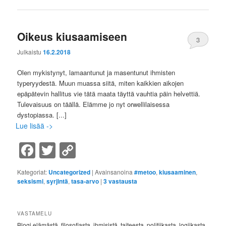
Oikeus kiusaamiseen
3
Julkaistu
16.2.2018
Olen mykistynyt, lamaantunut ja masentunut ihmisten
typeryydestä. Muun muassa siitä, miten kaikkien aikojen
epäpätevin hallitus vie tätä maata täyttä vauhtia päin helvettiä.
Tulevaisuus on täällä. Elämme jo nyt orwellilaisessa
dystopiassa.
[...]
Lue lisää ->
Facebook
Twitter
Copy
Link
Kategoriat:
Uncategorized
|
Avainsanoina
#metoo
,
kiusaaminen
,
seksismi
,
syrjintä
,
tasa-arvo
|
3
vastausta
VASTAMELU
Blogi elämästä, filosofiasta, ihmisistä, taiteesta, politiikasta, logiikasta,