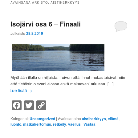
AVAINSANA-ARKISTO:
AISTIHERKKYYS
Isojärvi osa 6 – Finaali
Julkaistu
28.8.2019
Myöhään illalla on hiljaista. Toivon että linnut mekastaisivat, niin
että tietäisin olevani elossa enkä makaavani arkussa.
[...]
Lue lisää ->
Facebook
Twitter
Copy
Link
Kategoriat:
Uncategorized
|
Avainsanoina
aistiherkkyys
,
elämä
,
luonto
,
matkakertomus
,
retkeily
,
vaellus
|
Vastaa