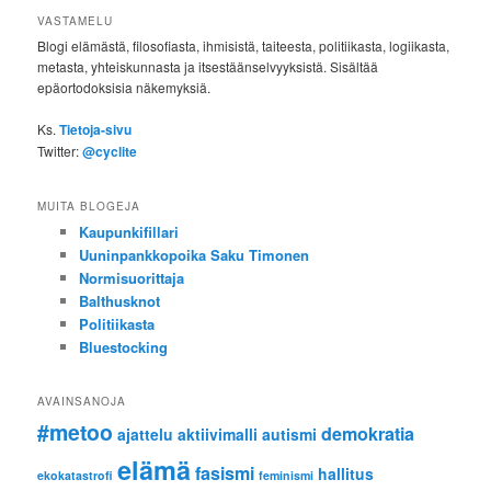
VASTAMELU
Blogi elämästä, filosofiasta, ihmisistä, taiteesta, politiikasta, logiikasta,
metasta, yhteiskunnasta ja itsestäänselvyyksistä. Sisältää
epäortodoksisia näkemyksiä.
Ks.
Tietoja-sivu
Twitter:
@cyclite
MUITA BLOGEJA
Kaupunkifillari
Uuninpankkopoika Saku Timonen
Normisuorittaja
Balthusknot
Politiikasta
Bluestocking
AVAINSANOJA
#metoo
demokratia
ajattelu
aktiivimalli
autismi
elämä
fasismi
hallitus
ekokatastrofi
feminismi