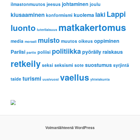
johtaminen
ilmastonmuutos
jeesus
joulu
Lappi
laki
kiusaaminen
kuolema
konformismi
matkakertomus
luonto
luterilaisuus
muisto
oppiminen
media
muutos
oikeus
moraali
politiikka
Pariisi
pyöräily
raiskaus
poliisi
partio
retkeily
suostumus
seksi
seksismi
sote
syrjintä
vaellus
turismi
taide
uusivuosi
yhteiskunta
Voimanlähteenä WordPress