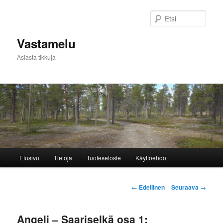
Siirry
sisältöön
Etsi
Vastamelu
Asiasta tikkuja
Päävalikko
Etusivu
Tietoja
Tuoteseloste
Käyttöehdot
Artikkelien
←
Edellinen
Seuraava
→
selaus
Angeli – Saariselkä osa 1: