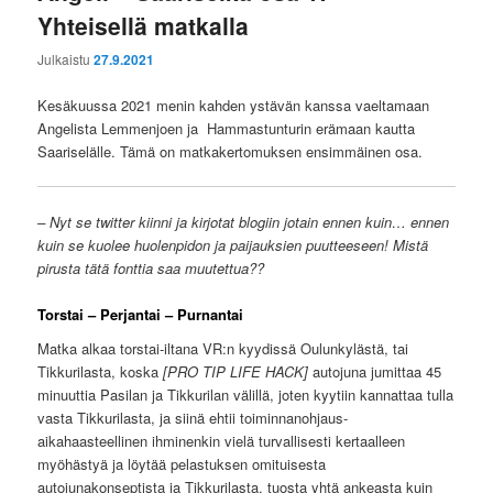
Yhteisellä matkalla
Julkaistu
27.9.2021
Kesäkuussa 2021 menin kahden ystävän kanssa vaeltamaan
Angelista Lemmenjoen ja Hammastunturin erämaan kautta
Saariselälle. Tämä on matkakertomuksen ensimmäinen osa.
– Nyt se twitter kiinni ja kirjotat blogiin jotain ennen kuin… ennen
kuin se kuolee huolenpidon ja paijauksien puutteeseen! Mistä
pirusta tätä fonttia saa muutettua??
Torstai – Perjantai – Purnantai
Matka alkaa torstai-iltana VR:n kyydissä Oulunkylästä, tai
Tikkurilasta, koska
[PRO TIP LIFE HACK]
autojuna jumittaa 45
minuuttia Pasilan ja Tikkurilan välillä, joten kyytiin kannattaa tulla
vasta Tikkurilasta, ja siinä ehtii toiminnanohjaus-
aikahaasteellinen ihminenkin vielä turvallisesti kertaalleen
myöhästyä ja löytää pelastuksen omituisesta
autojunakonseptista ja Tikkurilasta, tuosta yhtä ankeasta kuin