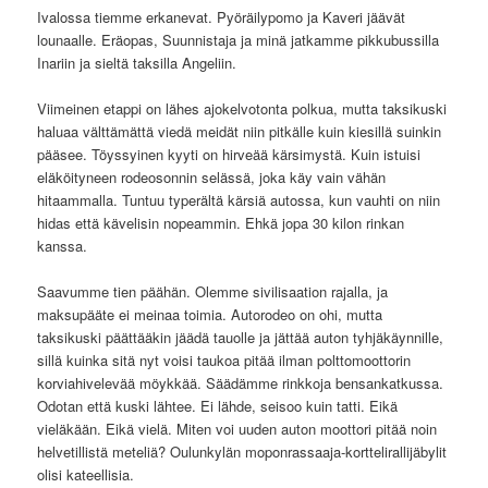
Ivalossa tiemme erkanevat. Pyöräilypomo ja Kaveri jäävät
lounaalle. Eräopas, Suunnistaja ja minä jatkamme pikkubussilla
Inariin ja sieltä taksilla Angeliin.
Viimeinen etappi on lähes ajokelvotonta polkua, mutta taksikuski
haluaa välttämättä viedä meidät niin pitkälle kuin kiesillä suinkin
pääsee. Töyssyinen kyyti on hirveää kärsimystä. Kuin istuisi
eläköityneen rodeosonnin selässä, joka käy vain vähän
hitaammalla. Tuntuu typerältä kärsiä autossa, kun vauhti on niin
hidas että kävelisin nopeammin. Ehkä jopa 30 kilon rinkan
kanssa.
Saavumme tien päähän. Olemme sivilisaation rajalla, ja
maksupääte ei meinaa toimia. Autorodeo on ohi, mutta
taksikuski päättääkin jäädä tauolle ja jättää auton tyhjäkäynnille,
sillä kuinka sitä nyt voisi taukoa pitää ilman polttomoottorin
korviahivelevää möykkää. Säädämme rinkkoja bensankatkussa.
Odotan että kuski lähtee. Ei lähde, seisoo kuin tatti. Eikä
vieläkään. Eikä vielä. Miten voi uuden auton moottori pitää noin
helvetillistä meteliä? Oulunkylän moponrassaaja-korttelirallijäbylit
olisi kateellisia.