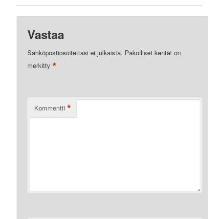
Vastaa
Sähköpostiosoitettasi ei julkaista.
Pakolliset kentät on
*
merkitty
*
Kommentti