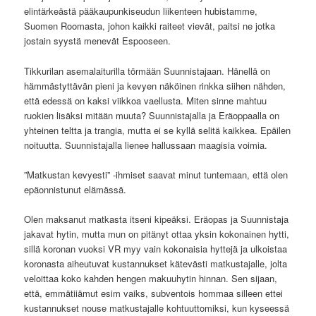
elintärkeästä pääkaupunkiseudun liikenteen hubistamme,
Suomen Roomasta, johon kaikki raiteet vievät, paitsi ne jotka
jostain syystä menevät Espooseen.
Tikkurilan asemalaiturilla törmään Suunnistajaan. Hänellä on
hämmästyttävän pieni ja kevyen näköinen rinkka siihen nähden,
että edessä on kaksi viikkoa vaellusta. Miten sinne mahtuu
ruokien lisäksi mitään muuta? Suunnistajalla ja Eräoppaalla on
yhteinen teltta ja trangia, mutta ei se kyllä selitä kaikkea. Epäilen
noituutta. Suunnistajalla lienee hallussaan maagisia voimia.
”Matkustan kevyesti” -ihmiset saavat minut tuntemaan, että olen
epäonnistunut elämässä.
Olen maksanut matkasta itseni kipeäksi. Eräopas ja Suunnistaja
jakavat hytin, mutta mun on pitänyt ottaa yksin kokonainen hytti,
sillä koronan vuoksi VR myy vain kokonaisia hyttejä ja ulkoistaa
koronasta aiheutuvat kustannukset kätevästi matkustajalle, jolta
veloittaa koko kahden hengen makuuhytin hinnan. Sen sijaan,
että, emmätiiämut esim vaiks, subventois hommaa silleen ettei
kustannukset nouse matkustajalle kohtuuttomiksi, kun kyseessä