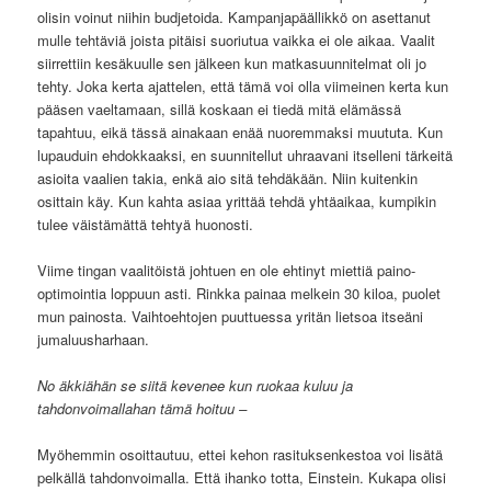
olisin voinut niihin budjetoida. Kampanjapäällikkö on asettanut
mulle tehtäviä joista pitäisi suoriutua vaikka ei ole aikaa. Vaalit
siirrettiin kesäkuulle sen jälkeen kun matkasuunnitelmat oli jo
tehty. Joka kerta ajattelen, että tämä voi olla viimeinen kerta kun
pääsen vaeltamaan, sillä koskaan ei tiedä mitä elämässä
tapahtuu, eikä tässä ainakaan enää nuoremmaksi muututa. Kun
lupauduin ehdokkaaksi, en suunnitellut uhraavani itselleni tärkeitä
asioita vaalien takia, enkä aio sitä tehdäkään. Niin kuitenkin
osittain käy. Kun kahta asiaa yrittää tehdä yhtäaikaa, kumpikin
tulee väistämättä tehtyä huonosti.
Viime tingan vaalitöistä johtuen en ole ehtinyt miettiä paino-
optimointia loppuun asti. Rinkka painaa melkein 30 kiloa, puolet
mun painosta. Vaihtoehtojen puuttuessa yritän lietsoa itseäni
jumaluusharhaan.
No äkkiähän se siitä kevenee kun ruokaa kuluu ja
tahdonvoimallahan tämä hoituu –
Myöhemmin osoittautuu, ettei kehon rasituksenkestoa voi lisätä
pelkällä tahdonvoimalla. Että ihanko totta, Einstein. Kukapa olisi