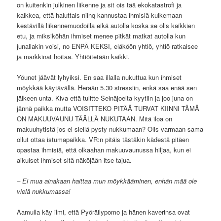
on kuitenkin julkinen liikenne ja sit ois tää ekokatastrofi ja
kaikkea, että haluttais niinq kannustaa ihmisiä kulkemaan
kestävillä liikennemuodoilla eikä autolla koska se olis kaikkien
etu, ja miksiköhän ihmiset menee pitkät matkat autolla kun
junallakin voisi, no ENPÄ KEKSI, eläköön yhtiö, yhtiö ratkaisee
ja markkinat hoitaa. Yhtiöitetään kaikki.
Yöunet jäävät lyhyiksi. En saa illalla nukuttua kun ihmiset
möykkää käytävällä. Herään 5.30 stressiin, enkä saa enää sen
jälkeen unta. Kiva että tulitte Seinäjoelta kyytiin ja joo juna on
jännä paikka mutta VOISITTEKO PITÄÄ TURVAT KIINNI TÄMÄ
ON MAKUUVAUNU TÄÄLLÄ NUKUTAAN. Mitä iloa on
makuuhytistä jos ei siellä pysty nukkumaan? Olis varmaan sama
ollut ottaa istumapaikka. VR:n pitäis tästäkin kädestä pitäen
opastaa ihmisiä, että olkaahan makuuvaunussa hiljaa, kun ei
aikuiset ihmiset sitä näköjään itse tajua.
– Ei mua ainakaan haittaa mun möykkääminen, enhän mää ole
vielä nukkumassa!
Aamulla käy ilmi, että Pyöräilypomo ja hänen kaverinsa ovat