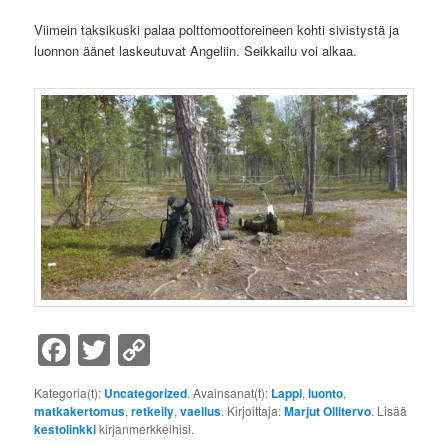
Viimein taksikuski palaa polttomoottoreineen kohti sivistystä ja
luonnon äänet laskeutuvat Angeliin. Seikkailu voi alkaa.
Facebook
Twitter
Copy
Link
Kategoria(t):
Uncategorized
. Avainsanat(t):
Lappi
,
luonto
,
matkakertomus
,
retkeily
,
vaellus
. Kirjoittaja:
Marjut Ollitervo
. Lisää
kestolinkki
kirjanmerkkeihisi.