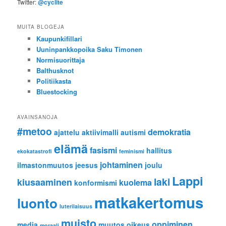
Twitter:
@cyclite
MUITA BLOGEJA
Kaupunkifillari
Uuninpankkopoika Saku Timonen
Normisuorittaja
Balthusknot
Politiikasta
Bluestocking
AVAINSANOJA
#metoo
demokratia
ajattelu
aktiivimalli
autismi
elämä
fasismi
hallitus
ekokatastrofi
feminismi
johtaminen
ilmastonmuutos
jeesus
joulu
Lappi
laki
kiusaaminen
kuolema
konformismi
matkakertomus
luonto
luterilaisuus
muisto
oppiminen
media
muutos
oikeus
moraali