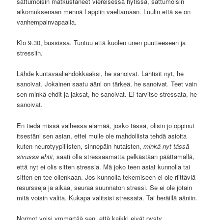
sattumoisin matkustaneet viereisessä hytissä, sattumoisin
aikomuksenaan mennä Lappiin vaeltamaan. Luulin että se on
vanhempainvapaalla.
Klo 9.30, bussissa. Tuntuu että kuolen unen puutteeseen ja
stressiin.
Lähde kuntavaaliehdokkaaksi, he sanoivat. Lähtisit nyt, he
sanoivat. Jokainen saatu ääni on tärkeä, he sanoivat. Teet vain
sen minkä ehdit ja jaksat, he sanoivat. Ei tarvitse stressata, he
sanoivat.
En tiedä missä vaihessa elämää, josko tässä, olisin jo oppinut
itsestäni sen asian, ettei mulle ole mahdollista tehdä asioita
kuten neurotyypillisten, sinnepäin hutaisten,
minkä nyt tässä
sivussa ehtii,
saati olla stressaamatta pelkästään päättämällä,
että nyt ei olis sitten stressiä. Mä joko teen asiat kunnolla tai
sitten en tee ollenkaan. Jos kunnolla tekemiseen ei ole riittäviä
resursseja ja aikaa, seuraa suunnaton stressi. Se ei ole jotain
mitä voisin valita. Kukapa valitsisi stressata. Tai heräillä ääniin.
Normot voisi ymmärtää sen, että kaikki eivät pysty