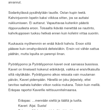
arvannut.
Sodankylässä pysähdytään tauolle. Ostan kupin teetä.
Kahvinjuonnin lopetin kaksi viikkoa sitten, jos se auttaisi
nukkumiseen. Ei auttanut. Vapauttavaa kuitenkin päästä
riippuvuudesta eroon. Toisaalta ikävää menettää se nautinto,
kahvikupposen tuoksu hetkeä ennen kuin kofeiini virtaa suoniin.
Kuukausia myöhemmin en enää ikävöi kahvia. Eroon siitä
pääsee kuin omahyväisistä deiteistäkin. Ensin voi vähän sattua
päähän, mutta lopulta on parempi ilman.
Pyöräilypomo ja Pyöräilypomon kaveri ovat samassa bussissa.
Kaveri on ilmeisesti kokenut eränkävijä, vaikka ei ensivilkaisulla
siltä näytäkään. Pyöräilypomo aikoo reissata vain muutaman
päivän, Kaveri pidempään. Hänellä on joku järjestely, ettei
tarvitse raahata kahden viikon ruokia mukana. Toisin kuin meillä.
Eräopas raportoi Kaverille reittisuunnitelmaansa.
Eräopas: …mennään sieltä ja täältä ja tuolta.
Kaveri: Aijai. Suota!