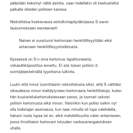
päästään keksinyt näitä asioita, vaan todellakin oli keskustellut
paikalla olleiden poliisien kanssa.
Niskoittelua koskevassa esitutkintapöytäkirjassa S sanoi
lausunnossaan seuraavasti:
Nainen ei suostunut kertomaan henkilöllisyyttään eikä
antamaan henkilöllisyystodistusta.
Kyseessä on S:n oma kertomus tapahtuneesta,
virkasähköpostitse annettu. Ei siis toisen poliisin 2-
sormijärjestelmällä typottama tulkinta.
Luulin että minut tuomittaisiin niskoittelusta siksi, että S väittäisi
oikeudessa minun kieltäytyneen kertomasta henkilötietoja, kuten
hän kuulustelukertomuksessaan sanoo, ja tuomari uskoisi
poliisin kertomusta eikä minun. Varsinkin kun poliisi saikin nyt
olla todistajan asemassa, kun taas minulla oli lupa valehdella,
halusin tuota lupaa tai en, eikä mahdollisuutta valan antamiseen,
jossa ilmoittaisin kertovani totuuden vankeusrangaistuksen
uhalla.