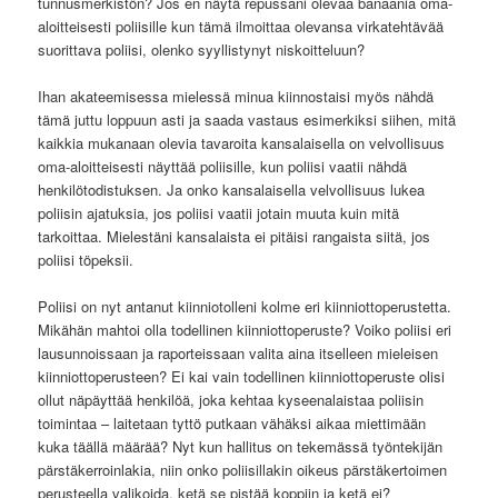
tunnusmerkistön? Jos en näytä repussani olevaa banaania oma-
aloitteisesti poliisille kun tämä ilmoittaa olevansa virkatehtävää
suorittava poliisi, olenko syyllistynyt niskoitteluun?
Ihan akateemisessa mielessä minua kiinnostaisi myös nähdä
tämä juttu loppuun asti ja saada vastaus esimerkiksi siihen, mitä
kaikkia mukanaan olevia tavaroita kansalaisella on velvollisuus
oma-aloitteisesti näyttää poliisille, kun poliisi vaatii nähdä
henkilötodistuksen. Ja onko kansalaisella velvollisuus lukea
poliisin ajatuksia, jos poliisi vaatii jotain muuta kuin mitä
tarkoittaa. Mielestäni kansalaista ei pitäisi rangaista siitä, jos
poliisi töpeksii.
Poliisi on nyt antanut kiinniotolleni kolme eri kiinniottoperustetta.
Mikähän mahtoi olla todellinen kiinniottoperuste? Voiko poliisi eri
lausunnoissaan ja raporteissaan valita aina itselleen mieleisen
kiinniottoperusteen? Ei kai vain todellinen kiinniottoperuste olisi
ollut näpäyttää henkilöä, joka kehtaa kyseenalaistaa poliisin
toimintaa – laitetaan tyttö putkaan vähäksi aikaa miettimään
kuka täällä määrää? Nyt kun hallitus on tekemässä työntekijän
pärstäkerroinlakia, niin onko poliisillakin oikeus pärstäkertoimen
perusteella valikoida, ketä se pistää koppiin ja ketä ei?