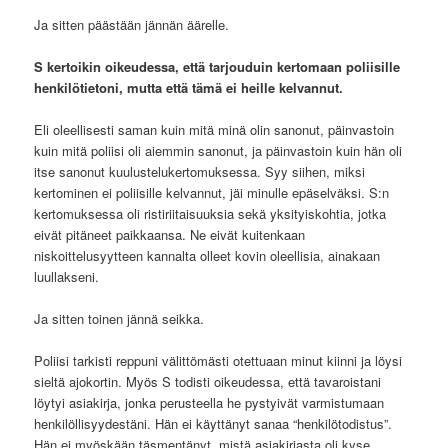
Ja sitten päästään jännän äärelle.
S kertoikin oikeudessa, että tarjouduin kertomaan poliisille
henkilötietoni, mutta että tämä ei heille kelvannut.
Eli oleellisesti saman kuin mitä minä olin sanonut, päinvastoin
kuin mitä poliisi oli aiemmin sanonut, ja päinvastoin kuin hän oli
itse sanonut kuulustelukertomuksessa. Syy siihen, miksi
kertominen ei poliisille kelvannut, jäi minulle epäselväksi. S:n
kertomuksessa oli ristiriitaisuuksia sekä yksityiskohtia, jotka
eivät pitäneet paikkaansa. Ne eivät kuitenkaan
niskoittelusyytteen kannalta olleet kovin oleellisia, ainakaan
luullakseni.
Ja sitten toinen jännä seikka.
Poliisi tarkisti reppuni välittömästi otettuaan minut kiinni ja löysi
sieltä ajokortin. Myös S todisti oikeudessa, että tavaroistani
löytyi asiakirja, jonka perusteella he pystyivät varmistumaan
henkilöllisyydestäni. Hän ei käyttänyt sanaa “henkilötodistus”.
Hän ei myöskään täsmentänyt, mistä asiakirjasta oli kyse.