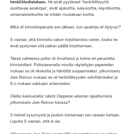
henkilötodistuksen.
He eivät pyytäneet “henkilöllisyyttä
osoittavaa asiakirjaa”, eivät ajokorttia, kela-korttia, käyntikorttia,
uimamaisterikorttia tai mitään muutakaan korttia.
Mikä oli kiinniottoperuste sen jälkeen, kun asiakirja oli löytynyt?
S vastasi, että kiinniotto sakon kirjoittamista varten, koska he
eivät pystyneet sitä paikan päällä kirjoittamaan.
Tässä vaiheessa poliisi oli ilmoittanut jo kolme eri perustetta
kiinniotolleni: Poliisiasemalla minulle näytettyjen papereiden
mukaan se oli rikoksilta ja häiriöiltä suojaamiseksi, ylikomisario
Jere Roimun mukaan se oli henkilöllisyyden selvittämiseksi ja
S:n mukaan sakkojen antamiseksi.
Oletko keskustellut näistä Oopperan edustan tapahtumista
ylikomisario Jere Roimun kanssa?
S kierteli kysymystä ja jouduin toistamaan sen useaan kertaan.
Lopulta S vastasi, että ei ole.
Ylikomisario Jere Roimu kertoi HS:n haastattelussa ja poliisin