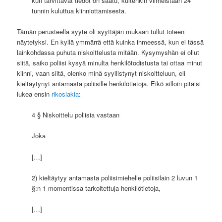
kun tarvittavat tiedot on saatu, kuitenkin viimeistään 24
tunnin kuluttua kiinniottamisesta.
Tämän perusteella syyte oli syyttäjän mukaan tullut toteen
näytetyksi. En kyllä ymmärrä että kuinka ihmeessä, kun ei tässä
lainkohdassa puhuta niskoittelusta mitään. Kysymyshän ei ollut
siitä, saiko poliisi kysyä minulta henkilötodistusta tai ottaa minut
kiinni, vaan siitä, olenko minä syyllistynyt niskoitteluun, eli
kieltäytynyt antamasta poliisille henkilötietoja. Eikö silloin pitäisi
lukea ensin
rikoslakia
:
4 § Niskoittelu poliisia vastaan
Joka
[…]
2) kieltäytyy antamasta poliisimiehelle poliisilain 2 luvun 1
§:n 1 momentissa tarkoitettuja henkilötietoja,
[…]