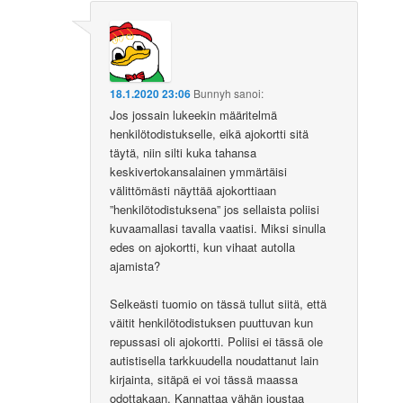
18.1.2020 23:06
Bunnyh
sanoi:
Jos jossain lukeekin määritelmä
henkilötodistukselle, eikä ajokortti sitä
täytä, niin silti kuka tahansa
keskivertokansalainen ymmärtäisi
välittömästi näyttää ajokorttiaan
”henkilötodistuksena” jos sellaista poliisi
kuvaamallasi tavalla vaatisi. Miksi sinulla
edes on ajokortti, kun vihaat autolla
ajamista?
Selkeästi tuomio on tässä tullut siitä, että
väitit henkilötodistuksen puuttuvan kun
repussasi oli ajokortti. Poliisi ei tässä ole
autistisella tarkkuudella noudattanut lain
kirjainta, sitäpä ei voi tässä maassa
odottakaan. Kannattaa vähän joustaa