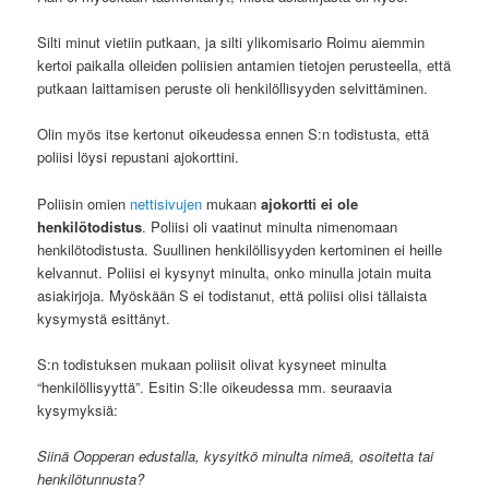
Silti minut vietiin putkaan, ja silti ylikomisario Roimu aiemmin
kertoi paikalla olleiden poliisien antamien tietojen perusteella, että
putkaan laittamisen peruste oli henkilöllisyyden selvittäminen.
Olin myös itse kertonut oikeudessa ennen S:n todistusta, että
poliisi löysi repustani ajokorttini.
Poliisin omien
nettisivujen
mukaan
ajokortti ei ole
henkilötodistus
. Poliisi oli vaatinut minulta nimenomaan
henkilötodistusta. Suullinen henkilöllisyyden kertominen ei heille
kelvannut. Poliisi ei kysynyt minulta, onko minulla jotain muita
asiakirjoja. Myöskään S ei todistanut, että poliisi olisi tällaista
kysymystä esittänyt.
S:n todistuksen mukaan poliisit olivat kysyneet minulta
“henkilöllisyyttä”. Esitin S:lle oikeudessa mm. seuraavia
kysymyksiä:
Siinä Oopperan edustalla, kysyitkö minulta nimeä, osoitetta tai
henkilötunnusta?