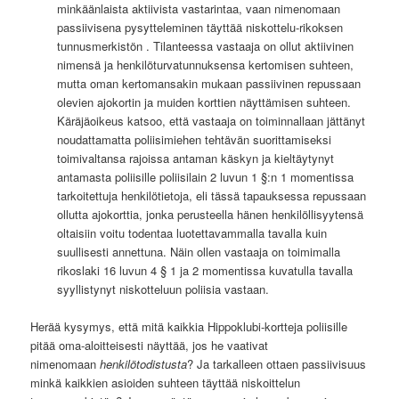
minkäänlaista aktiivista vastarintaa, vaan nimenomaan
passiivisena pysytteleminen täyttää niskottelu-rikoksen
tunnusmerkistön . Tilanteessa vastaaja on ollut aktiivinen
nimensä ja henkilöturvatunnuksensa kertomisen suhteen,
mutta oman kertomansakin mukaan passiivinen repussaan
olevien ajokortin ja muiden korttien näyttämisen suhteen.
Käräjäoikeus katsoo, että vastaaja on toiminnallaan jättänyt
noudattamatta poliisimiehen tehtävän suorittamiseksi
toimivaltansa rajoissa antaman käskyn ja kieltäytynyt
antamasta poliisille poliisilain 2 luvun 1 §:n 1 momentissa
tarkoitettuja henkilötietoja, eli tässä tapauksessa repussaan
ollutta ajokorttia, jonka perusteella hänen henkilöllisyytensä
oltaisiin voitu todentaa luotettavammalla tavalla kuin
suullisesti annettuna. Näin ollen vastaaja on toimimalla
rikoslaki 16 luvun 4 § 1 ja 2 momentissa kuvatulla tavalla
syyllistynyt niskotteluun poliisia vastaan.
Herää kysymys, että mitä kaikkia Hippoklubi-kortteja poliisille
pitää oma-aloitteisesti näyttää, jos he vaativat
nimenomaan
henkilötodistusta
? Ja tarkalleen ottaen passiivisuus
minkä kaikkien asioiden suhteen täyttää niskoittelun