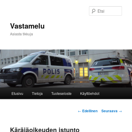
Siirry
sisältöön
Etsi
Vastamelu
Asiasta tikkuja
Päävalikko
Etusivu
Tietoja
Tuoteseloste
Käyttöehdot
Artikkelien
←
Edellinen
Seuraava
→
selaus
Käräjäoikeuden istunto