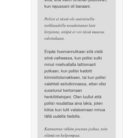
kun repussani oli banaani.
Poliisi ei tässä ole autistisella
tarkkuudella noudattanut lain
kirjainta, sitäpä ei voi tässä maassa
odottakaan.
Enpäs huomannutkaan sitä vielä
siinä vaiheessa, kun poliisi sulki
minut mielivallalla laittomasti
putkaan, kun poliisi kadotti
kiinniottolomakkeen, tai kun poliisi
valehteli esitutkinnassa, etten olisi
suostunut kertomaan
henkilötietojani. Olen luullut että
poliisi noudattaa aina lakia, joten
kiitos kun tulit valaisemaan minua
tällä uudella tiedolla.
Kannattaa vähän joustaa joskus, niin
elämä on helpompaa.