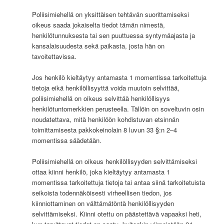
Poliisimiehellä on yksittäisen tehtävän suorittamiseksi
oikeus saada jokaiselta tiedot tämän nimestä,
henkilötunnuksesta tai sen puuttuessa syntymäajasta ja
kansalaisuudesta sekä paikasta, josta hän on
tavoitettavissa.
Jos henkilö kieltäytyy antamasta 1 momentissa tarkoitettuja
tietoja eikä henkilöllisyyttä voida muutoin selvittää,
poliisimiehellä on oikeus selvittää henkilöllisyys
henkilötuntomerkkien perusteella. Tällöin on soveltuvin osin
noudatettava, mitä henkilöön kohdistuvan etsinnän
toimittamisesta pakkokeinolain 8 luvun 33 §:n 2–4
momentissa säädetään.
Poliisimiehellä on oikeus henkilöllisyyden selvittämiseksi
ottaa kiinni henkilö, joka kieltäytyy antamasta 1
momentissa tarkoitettuja tietoja tai antaa siinä tarkoitetuista
seikoista todennäköisesti virheellisen tiedon, jos
kiinniottaminen on välttämätöntä henkilöllisyyden
selvittämiseksi. Kiinni otettu on päästettävä vapaaksi heti,