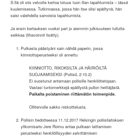
S:llä oli siis velvoite kertoa totuus tuon illan tapahtumista –
tässä
kuulemisessa. Tutkinnassa, jossa hän itse olisi epäiltynä, hän
saisi valehdella samoista tapahtumista.
Ja ensin kertauksen vuoksi pari jo aiemmin julkisuuteen tullutta
seikkaa (lihavoinnit lisätty).
Putkasta päästyäni sain nähdä paperin, jossa
kiinniottoperusteeksi oli annettu
KIINNIOTTO, RIKOKSILTA JA HÄIRIÖILTÄ
SUOJAAMISEKSI (PoliisiL 2:10.2)
Ei suostunut antamaan poliisille henkilötietojaan.
Vastasi tuntomerkkejä epäillystä pullon heittäjästä.
Paikalta poistaminen riittämätön toimenpide.
Ollitervolle sakko niskoittelusta.
Poliisin tiedotteessa 11.12.2017 Helsingin poliisilaitoksen
ylikomisario Jere Roimu antaa putkaan laittamisen
perusteeksi
henkilöllisyyden selvittämisen
: