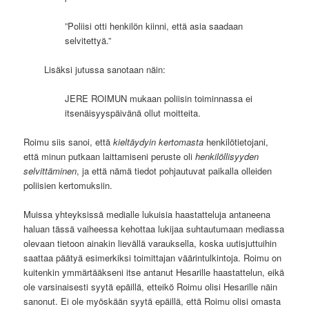
”Poliisi otti henkilön kiinni, että asia saadaan
selvitettyä.”
Lisäksi jutussa sanotaan näin:
JERE ROIMUN mukaan poliisin toiminnassa ei
itsenäisyyspäivänä ollut moitteita.
Roimu siis sanoi, että
kieltäydyin kertomasta
henkilötietojani,
että minun putkaan laittamiseni peruste oli
henkilöllisyyden
selvittäminen
, ja että nämä tiedot pohjautuvat paikalla olleiden
poliisien kertomuksiin.
Muissa yhteyksissä medialle lukuisia haastatteluja antaneena
haluan tässä vaiheessa kehottaa lukijaa suhtautumaan mediassa
olevaan tietoon ainakin lievällä varauksella, koska uutisjuttuihin
saattaa päätyä esimerkiksi toimittajan väärintulkintoja. Roimu on
kuitenkin ymmärtääkseni itse antanut Hesarille haastattelun, eikä
ole varsinaisesti syytä epäillä, etteikö Roimu olisi Hesarille näin
sanonut. Ei ole myöskään syytä epäillä, että Roimu olisi omasta