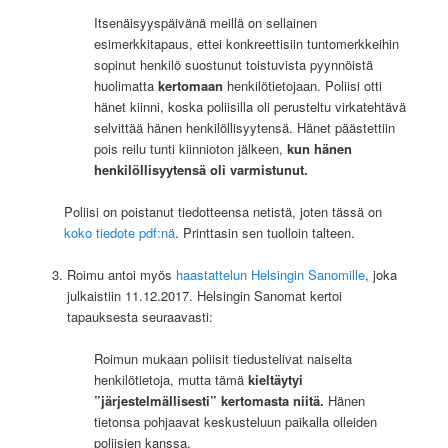
Itsenäisyyspäivänä meillä on sellainen
esimerkkitapaus, ettei konkreettisiin tuntomerkkeihin
sopinut henkilö suostunut toistuvista pyynnöistä
huolimatta
kertomaan
henkilötietojaan. Poliisi otti
hänet kiinni, koska poliisilla oli perusteltu virkatehtävä
selvittää hänen henkilöllisyytensä. Hänet päästettiin
pois reilu tunti kiinnioton jälkeen,
kun hänen
henkilöllisyytensä oli varmistunut.
Poliisi on poistanut tiedotteensa netistä, joten tässä on
koko tiedote pdf:nä
. Printtasin sen tuolloin talteen.
Roimu antoi myös
haastattelun Helsingin Sanomille
, joka
julkaistiin 11.12.2017. Helsingin Sanomat kertoi
tapauksesta seuraavasti:
Roimun mukaan poliisit tiedustelivat naiselta
henkilötietoja, mutta tämä
kieltäytyi
”järjestelmällisesti” kertomasta niitä.
Hänen
tietonsa pohjaavat keskusteluun paikalla olleiden
poliisien kanssa.