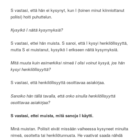
S vastasi, että hän ei kysynyt, kun I (toinen minut kiinniottanut
poliisi) hoiti puhuttelun.
Kysyikö I näitä kysymyksiä?
S vastasi, ettei hän muista. S sanoi, että I kysyi henkilöllisyyttä,
mutta S ei muistanut, kysyikö I erikseen näitä kysymyksiä.
Mitä muuta kuin esimerkiksi nimeä I olisi voinut kysyä, jos hän
kysyi henkilöllisyyttä?
S vastasi, että henkilöllisyyttä osoittavaa asiakirjaa.
Sanoiko hän tällä tavalla, että onko sinulla henkilöllisyyttä
osoittavaa asiakirjaa?
S vastasi, ettei muista, mitä sanoja I käytti.
Minä muistan. Poliisit eivät missään vaiheessa kysyneet minulta
nimeä, osoitetta tai henkilötunnusta. He vaativat saada nähdä