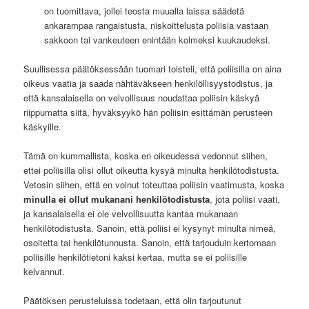
on tuomittava, jollei teosta muualla laissa säädetä
ankarampaa rangaistusta, niskoittelusta poliisia vastaan
sakkoon tai vankeuteen enintään kolmeksi kuukaudeksi.
Suullisessa päätöksessään tuomari toisteli, että poliisilla on aina
oikeus vaatia ja saada nähtäväkseen henkilöllisyystodistus, ja
että kansalaisella on velvollisuus noudattaa poliisin käskyä
riippumatta siitä, hyväksyykö hän poliisin esittämän perusteen
käskyille.
Tämä on kummallista, koska en oikeudessa vedonnut siihen,
ettei poliisilla olisi ollut oikeutta kysyä minulta henkilötodistusta.
Vetosin siihen, että en voinut toteuttaa poliisin vaatimusta, koska
minulla ei ollut mukanani henkilötodistusta
, jota poliisi vaati,
ja kansalaisella ei ole velvollisuutta kantaa mukanaan
henkilötodistusta. Sanoin, että poliisi ei kysynyt minulta nimeä,
osoitetta tai henkilötunnusta. Sanoin, että tarjouduin kertomaan
poliisille henkilötietoni kaksi kertaa, mutta se ei poliisille
kelvannut.
Päätöksen perusteluissa todetaan, että olin tarjoutunut