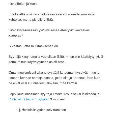
niskoittelun jälkeen.
Ei sillä että olisin kuvitellutkaan saavani oikeudenmukaista
kohtelua, mutta piti silti yrittää.
Oliko kuvaamassani poliisiautossa eteenpäin kuvaavaa
kameraa?
S vastasi, että muistaaksensa on.
Syyttäjä kysyi omalla vuorollaan S:ltä, miten olin käyttäytynyt. S
kertoi minun käyttäytyneen asiallisesti.
Oman kuulemiseni aikana syyttäjä ja tuomari kysyivät minulta
useaan kertaan samoja asioita, jotka olin jo kertonut. Ihan kuin
he eivät olisi kuunnelleet lainkaan, mitä kerroin.
Loppulausunnossaan syyttäjä ilmoitti keskeiseksi lainkohdaksi
Poliisilain 2 luvun 1 pykälän
3 momentin.
1 § Henkilöllisyyden selvittäminen