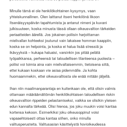
Minulle tämä ei ole henkilökohtainen kysymys, vaan
yhteiskunnallinen. Olen laittanut itseni henkilönä likoon
Itsenäisyyspäivän tapahtumista ja antanut nimeni ja kuvani
julkisuuteen, koska minusta tässä ollaan oikeusvaltion tärkeiden
periaatteiden äärellä. Jos jokainen poliisin harjoittaman
mielivallan kohteeksi joutunut vain lakaisee homman kaappiin,
koska se on helpointa, ja koska ei halua lisää stressiä ja
ikävyyksiä – kukapa haluaisi, varsinkin jos pitää pelätä
työpaikkansa, perheensä tai taloudellisen tilanteensa puolesta –
poliisi voi toimia aina vain mielivaltaisemmin, tietoisena siitä,
ettei kukaan koskaan vie asiaa pidemmälle. Ja kohta
huomaammekin, ettei oikeusvaltiosta ole enää mitään jäljellä.
Ihan niin maailmanparantaja en kuitenkaan ole, että olisin valmis
ottamaan määräämättömän henkilökohtaisen taloudellisen riskin
oikeusvaltion rippeiden pelastamiseksi, vaikka se olisikin yleisen
edun kannalta tärkeää. Olisi hienoa, jos joku muukin voisi kantaa
kortensa kekoon. Esimerkiksi joku oikeusoppinut voisi
vapaaehtoisesti ottaa kantaa siihen, onko minulla
valitusperusteita. Valitusasian käsittelystä hovioikeudessa