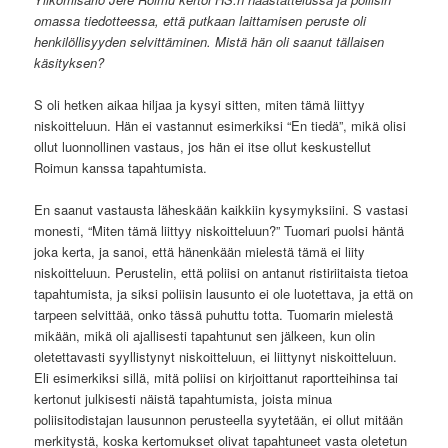
omassa tiedotteessa, että putkaan laittamisen peruste oli
henkilöllisyyden selvittäminen. Mistä hän oli saanut tällaisen
käsityksen?
S oli hetken aikaa hiljaa ja kysyi sitten, miten tämä liittyy
niskoitteluun. Hän ei vastannut esimerkiksi “En tiedä”, mikä olisi
ollut luonnollinen vastaus, jos hän ei itse ollut keskustellut
Roimun kanssa tapahtumista.
En saanut vastausta läheskään kaikkiin kysymyksiini. S vastasi
monesti, “Miten tämä liittyy niskoitteluun?” Tuomari puolsi häntä
joka kerta, ja sanoi, että hänenkään mielestä tämä ei liity
niskoitteluun. Perustelin, että poliisi on antanut ristiriitaista tietoa
tapahtumista, ja siksi poliisin lausunto ei ole luotettava, ja että on
tarpeen selvittää, onko tässä puhuttu totta. Tuomarin mielestä
mikään, mikä oli ajallisesti tapahtunut sen jälkeen, kun olin
oletettavasti syyllistynyt niskoitteluun, ei liittynyt niskoitteluun.
Eli esimerkiksi sillä, mitä poliisi on kirjoittanut raportteihinsa tai
kertonut julkisesti näistä tapahtumista, joista minua
poliisitodistajan lausunnon perusteella syytetään, ei ollut mitään
merkitystä, koska kertomukset olivat tapahtuneet vasta oletetun