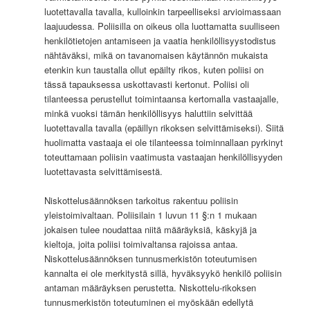
luotettavalla tavalla, kulloinkin tarpeelliseksi arvioimassaan
laajuudessa. Poliisilla on oikeus olla luottamatta suulliseen
henkilötietojen antamiseen ja vaatia henkilöllisyystodistus
nähtäväksi, mikä on tavanomaisen käytännön mukaista
etenkin kun taustalla ollut epäilty rikos, kuten poliisi on
tässä tapauksessa uskottavasti kertonut. Poliisi oli
tilanteessa perustellut toimintaansa kertomalla vastaajalle,
minkä vuoksi tämän henkilöllisyys haluttiin selvittää
luotettavalla tavalla (epäillyn rikoksen selvittämiseksi). Siitä
huolimatta vastaaja ei ole tilanteessa toiminnallaan pyrkinyt
toteuttamaan poliisin vaatimusta vastaajan henkilöllisyyden
luotettavasta selvittämisestä.
Niskottelusäännöksen tarkoitus rakentuu poliisin
yleistoimivaltaan. Poliisilain 1 luvun 11 §:n 1 mukaan
jokaisen tulee noudattaa niitä määräyksiä, käskyjä ja
kieltoja, joita poliisi toimivaltansa rajoissa antaa.
Niskottelusäännöksen tunnusmerkistön toteutumisen
kannalta ei ole merkitystä sillä, hyväksyykö henkilö poliisin
antaman määräyksen perustetta. Niskottelu-rikoksen
tunnusmerkistön toteutuminen ei myöskään edellytä