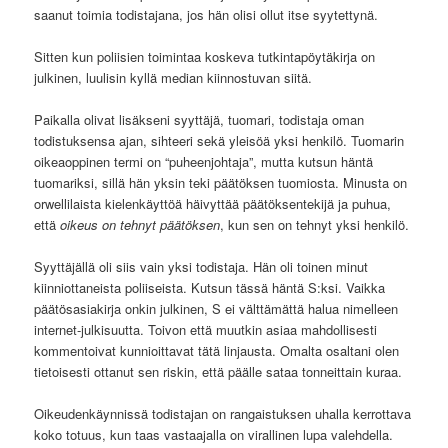
saanut toimia todistajana, jos hän olisi ollut itse syytettynä.
Sitten kun poliisien toimintaa koskeva tutkintapöytäkirja on
julkinen, luulisin kyllä median kiinnostuvan siitä.
Paikalla olivat lisäkseni syyttäjä, tuomari, todistaja oman
todistuksensa ajan, sihteeri sekä yleisöä yksi henkilö. Tuomarin
oikeaoppinen termi on “puheenjohtaja”, mutta kutsun häntä
tuomariksi, sillä hän yksin teki päätöksen tuomiosta. Minusta on
orwellilaista kielenkäyttöä häivyttää päätöksentekijä ja puhua,
että
oikeus on tehnyt päätöksen
, kun sen on tehnyt yksi henkilö.
Syyttäjällä oli siis vain yksi todistaja. Hän oli toinen minut
kiinniottaneista poliiseista. Kutsun tässä häntä S:ksi. Vaikka
päätösasiakirja onkin julkinen, S ei välttämättä halua nimelleen
internet-julkisuutta. Toivon että muutkin asiaa mahdollisesti
kommentoivat kunnioittavat tätä linjausta. Omalta osaltani olen
tietoisesti ottanut sen riskin, että päälle sataa tonneittain kuraa.
Oikeudenkäynnissä todistajan on rangaistuksen uhalla kerrottava
koko totuus, kun taas vastaajalla on virallinen lupa valehdella.