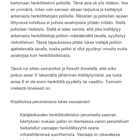
kertomaan henkilötietoni poliisille. Tämä asia oli siis riidaton. Itse
en ymmärrä, miten voin samaan aikaan tarjoutua ja kieltäytyä
antamasta henkilötietojani poliisille. Rikoslain ja poliisilain asiaan
liittyvissä kohdissa ei puhuta asiakirjoista yhtään mitään. Siellä
puhutaan tiedoista. Siellä ei edes sanota, että joka kieltäytyy
antamasta henkilötietoja
poliisin määräämällä tavalla
, syyllistyy
niskoitteluun. Tässä tapauksessa pitäisi lukea vieläpä
poliisin
ajattelemalla tavalla
, koska poliisi ei ollut pyytänyt minulta muita
asiakirjoja kuin henkilötodistusta.
Tässä voi sitten semantikot ja filosofit ihmetellä, että onko
jonkun asian X tekemättä jättäminen kieltäytymistä, jos tuota
asiaa X ei ole ensin henkilöltä pyydetty tai vaadittu. Tuomarin
mielestä ilmeisesti on.
Kirjallisissa perusteluissa lukee seuraavasti:
Käräjäoikeuden henkilötodistelun perusteella saaman
käsityksen mukaan poliisi on tilanteessa varsin perustellusti
tiedustellut vastaajan henkilöllisyyttä osana
virkatehtäviensä suorittamista. Vastaaja on oikeudessa