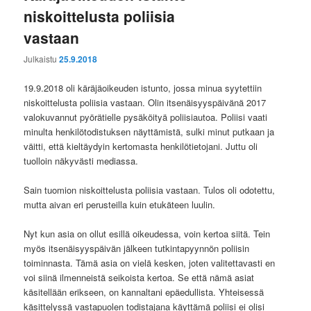
niskoittelusta poliisia
vastaan
Julkaistu
25.9.2018
19.9.2018 oli käräjäoikeuden istunto, jossa minua syytettiin
niskoittelusta poliisia vastaan. Olin itsenäisyyspäivänä 2017
valokuvannut pyörätielle pysäköityä poliisiautoa. Poliisi vaati
minulta henkilötodistuksen näyttämistä, sulki minut putkaan ja
väitti, että kieltäydyin kertomasta henkilötietojani. Juttu oli
tuolloin näkyvästi mediassa.
Sain tuomion niskoittelusta poliisia vastaan. Tulos oli odotettu,
mutta aivan eri perusteilla kuin etukäteen luulin.
Nyt kun asia on ollut esillä oikeudessa, voin kertoa siitä. Tein
myös itsenäisyyspäivän jälkeen tutkintapyynnön poliisin
toiminnasta. Tämä asia on vielä kesken, joten valitettavasti en
voi siinä ilmenneistä seikoista kertoa. Se että nämä asiat
käsitellään erikseen, on kannaltani epäedullista. Yhteisessä
käsittelyssä vastapuolen todistajana käyttämä poliisi ei olisi