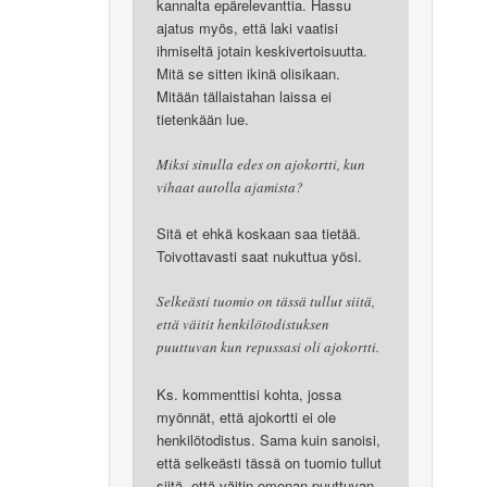
kannalta epärelevanttia. Hassu
ajatus myös, että laki vaatisi
ihmiseltä jotain keskivertoisuutta.
Mitä se sitten ikinä olisikaan.
Mitään tällaistahan laissa ei
tietenkään lue.
Miksi sinulla edes on ajokortti, kun
vihaat autolla ajamista?
Sitä et ehkä koskaan saa tietää.
Toivottavasti saat nukuttua yösi.
Selkeästi tuomio on tässä tullut siitä,
että väitit henkilötodistuksen
puuttuvan kun repussasi oli ajokortti.
Ks. kommenttisi kohta, jossa
myönnät, että ajokortti ei ole
henkilötodistus. Sama kuin sanoisi,
että selkeästi tässä on tuomio tullut
siitä, että väitin omenan puuttuvan,