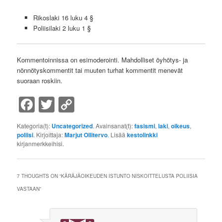
Rikoslaki 16 luku 4 §
Poliisilaki 2 luku 1 §
Kommentoinnissa on esimoderointi. Mahdolliset öyhötys- ja
nönnötyskommentit tai muuten turhat kommentit menevät
suoraan roskiin.
Facebook
Twitter
Copy
Link
Kategoria(t):
Uncategorized
. Avainsanat(t):
fasismi
,
laki
,
oikeus
,
poliisi
. Kirjoittaja:
Marjut Ollitervo
. Lisää
kestolinkki
kirjanmerkkeihisi.
7 THOUGHTS ON “
KÄRÄJÄOIKEUDEN ISTUNTO NISKOITTELUSTA POLIISIA
VASTAAN
”