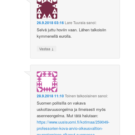
26.9.2018 03:16
Lare Tuurala
sanoi:
Selvä juttu hoviin vaan. Lähen talkoisiin
kymmenellä eurolla.
↓
Vastaa
28.9.2018 11:10
Toinen talkoolainen
sanoi:
Suomen poliisilla on vakava
uskottavuusongelma ja ilmeisesti myös
asenneongelma. Mut tätä halutaan:
https://www.uusisuomi.fi/kotimaa/259049-
professorien-kova-arvio-oikeusvaltion-
murentaminen-alkanut-suomessa-