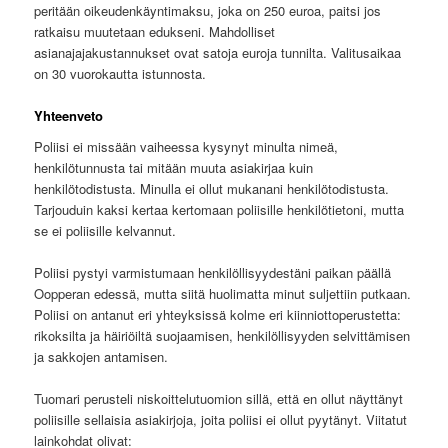
peritään oikeudenkäyntimaksu, joka on 250 euroa, paitsi jos
ratkaisu muutetaan edukseni. Mahdolliset
asianajajakustannukset ovat satoja euroja tunnilta. Valitusaikaa
on 30 vuorokautta istunnosta.
Yhteenveto
Poliisi ei missään vaiheessa kysynyt minulta nimeä,
henkilötunnusta tai mitään muuta asiakirjaa kuin
henkilötodistusta. Minulla ei ollut mukanani henkilötodistusta.
Tarjouduin kaksi kertaa kertomaan poliisille henkilötietoni, mutta
se ei poliisille kelvannut.
Poliisi pystyi varmistumaan henkilöllisyydestäni paikan päällä
Oopperan edessä, mutta siitä huolimatta minut suljettiin putkaan.
Poliisi on antanut eri yhteyksissä kolme eri kiinniottoperustetta:
rikoksilta ja häiriöiltä suojaamisen, henkilöllisyyden selvittämisen
ja sakkojen antamisen.
Tuomari perusteli niskoittelutuomion sillä, että en ollut näyttänyt
poliisille sellaisia asiakirjoja, joita poliisi ei ollut pyytänyt. Viitatut
lainkohdat olivat: