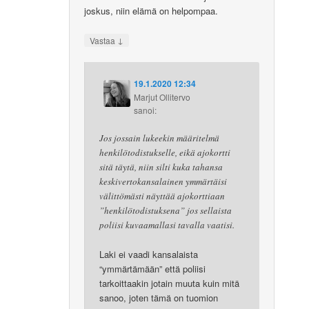
joskus, niin elämä on helpompaa.
↓
Vastaa
19.1.2020 12:34
Marjut Ollitervo
sanoi:
Jos jossain lukeekin määritelmä
henkilötodistukselle, eikä ajokortti
sitä täytä, niin silti kuka tahansa
keskivertokansalainen ymmärtäisi
välittömästi näyttää ajokorttiaan
”henkilötodistuksena” jos sellaista
poliisi kuvaamallasi tavalla vaatisi.
Laki ei vaadi kansalaista
“ymmärtämään” että poliisi
tarkoittaakin jotain muuta kuin mitä
sanoo, joten tämä on tuomion