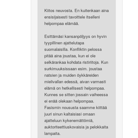
Kiitos neuvosta. En kuitenkaan aina
ensisijaisesti tavoittele itselleni
helpompaa elämää.
Esittämäsi kansanpöljyys on hyvin
tyypillinen ajattelutapa
suomalaisilla. Konfliktin pelossa
pitää aina joustaa, kun ei ole
selkärankaa kohdata ristiriitoja. Kun
surkimuuksissaan esim. joustaa
natsien ja muiden öykkäreiden
mielivallan edessä, aivan varmasti
elämä on hetkellisesti helpompaa.
Kunnes se sitten jossain vaiheessa
ei enää olekaan helpompaa.
Fasismin noususta saamme kiittää
juuri sinun kaltaisiasi omaan
ajatteluun kykenemättömiä,
auktoriteettiuskovaisia ja pelokkaita
lampaita.