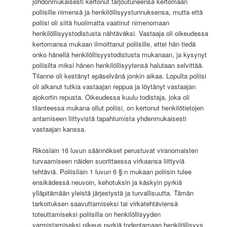
johdonmukaisesti kertonut tarjoutuneensa kertomaan
poliisille nimensä ja henkilöllisyystunnuksensa, mutta että
poliisi oli siitä huolimatta vaatinut nimenomaan
henkilöllisyystodistusta nähtäväksi. Vastaaja oli oikeudessa
kertomansa mukaan ilmoittanut poliisille, ettei hän tiedä
onko hänellä henkilöllisyystodistusta mukanaan, ja kysynyt
poliisilta miksi hänen henkilöllisyytensä halutaan selvittää.
Tilanne oli kestänyt epäselvänä jonkin aikaa. Lopulta poliisi
oli alkanut tutkia vastaajan reppua ja löytänyt vastaajan
ajokortin repusta. Oikeudessa kuulu todistaja, joka oli
tilanteessa mukana ollut poliisi, on kertonut henkilötietojen
antamiseen liittyvistä tapahtumista yhdenmukaisesti
vastaajan kanssa.
Rikoslain 16 luvun säännökset perustuvat viranomaisten
turvaamiseen näiden suorittaessa virkaansa liittyviä
tehtäviä. Poliisilain 1 luvun 6 §:n mukaan poliisin tulee
ensikädessä neuvoin, kehotuksin ja käskyin pyrkiä
ylläpitämään yleistä järjestystä ja turvallisuutta. Tämän
tarkoituksen saavuttamiseksi tai virkatehtäviensä
toteuttamiseksi poliisilla on henkilöllisyyden
varmistamiseksi oikeus pyrkiä todentamaan henkilöllisyys