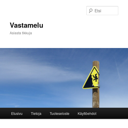
Siirry
sisältöön
Etsi
Vastamelu
Asiasta tikkuja
Päävalikko
Etusivu
Tietoja
Tuoteseloste
Käyttöehdot