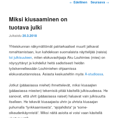
Artikkelien
←
Edellinen
Seuraava
→
selaus
Miksi kiusaaminen on
tuotava julki
Julkaistu
20.3.2018
Yhteiskunnan näkymättömät patriarkaaliset muurit jatkavat
romahtamistaan, kun kahdeksan suomalaista näyttelijää (naisia)
toi julkisuuteen
, miten elokuvaohjaaja Aku Louhimies (mies) on
nöyryyttänyt ja kohdellut heitä sadistisesti heidän
työskennellessään Louhimiehen ohjaamissa
elokuvatuotannoissa. Asiasta keskusteltiin myös
A-studiossa
.
Jotkut (pääasiassa miehet) ihmettelevät, miksi kiusaajien
(pääasiassa miesten) tekemisiä pitää käsitellä julkisuudessa. He
sanovat, että uhrit (pääasiassa naiset) haluavat vain julkisuutta
itselleen. He tekevät kiusaajasta uhrin ja uhrista kiusaajan
puhumalla “lynkkaamisesta”, “ajojahdista” ja “some-
oikeudenkäynnistä”. Miksi näitä asioita ei voisi vaan käsitellä