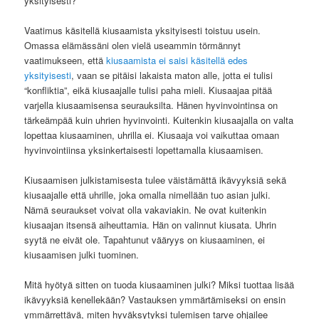
yksityisesti?
Vaatimus käsitellä kiusaamista yksityisesti toistuu usein.
Omassa elämässäni olen vielä useammin törmännyt
vaatimukseen, että
kiusaamista ei saisi käsitellä edes
yksityisesti
, vaan se pitäisi lakaista maton alle, jotta ei tulisi
“konfliktia”, eikä kiusaajalle tulisi paha mieli. Kiusaajaa pitää
varjella kiusaamisensa seurauksilta. Hänen hyvinvointinsa on
tärkeämpää kuin uhrien hyvinvointi. Kuitenkin kiusaajalla on valta
lopettaa kiusaaminen, uhrilla ei. Kiusaaja voi vaikuttaa omaan
hyvinvointiinsa yksinkertaisesti lopettamalla kiusaamisen.
Kiusaamisen julkistamisesta tulee väistämättä ikävyyksiä sekä
kiusaajalle että uhrille, joka omalla nimellään tuo asian julki.
Nämä seuraukset voivat olla vakaviakin. Ne ovat kuitenkin
kiusaajan itsensä aiheuttamia. Hän on valinnut kiusata. Uhrin
syytä ne eivät ole. Tapahtunut vääryys on kiusaaminen, ei
kiusaamisen julki tuominen.
Mitä hyötyä sitten on tuoda kiusaaminen julki? Miksi tuottaa lisää
ikävyyksiä kenellekään? Vastauksen ymmärtämiseksi on ensin
ymmärrettävä, miten hyväksytyksi tulemisen tarve ohjailee