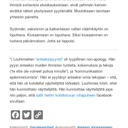
ihmisiä sortavista etuoikeuksistaan, eivät pehmein keinoin
eivätkä nätisti yksityisesti pyytämällä. Muutokseen tarvitaan
yhteisön painetta.
Syrjinnän, seksismin ja kaikenlaisen vallan väärinkäytön on
loputtava. Kiusaamisen on loputtava. Siksi kiusaaminen on
tuotava päivänvaloon. Jotta se loppuisi.
*) Louhimiehen “
anteeksipyyntö
” oli tyypillinen non-apology. Hän
pyysi anteeksi muiden ihmisten tunteita, kokemuksia ja tekoja
(“te ette ole voineet puhua minulle”), ja “kommunikaation
epäonnistumista”. Hän ei pyytänyt anteeksi omia tekojaan – sitä,
että hän oli kohdellut näyttelijöitä törkeästi. Louhimies kiisti, ettei
hän kunnioittaisi näyttelijöitä. Hän kunnioittaa näyttelijöitä jopa
niin paljon, että
sallii heihin kohdistuvan vihapuheen
facebook-
sivullaan.
Facebook
Twitter
Copy
Link
Kategoria(t):
Uncategorized
. Avainsanat(t):
#metoo
,
kiusaaminen
,