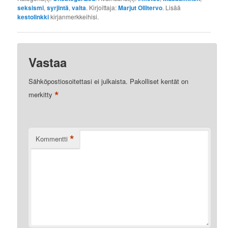
seksismi
,
syrjintä
,
valta
. Kirjoittaja:
Marjut Ollitervo
. Lisää
kestolinkki
kirjanmerkkeihisi.
Vastaa
Sähköpostiosoitettasi ei julkaista.
Pakolliset kentät on
*
merkitty
*
Kommentti