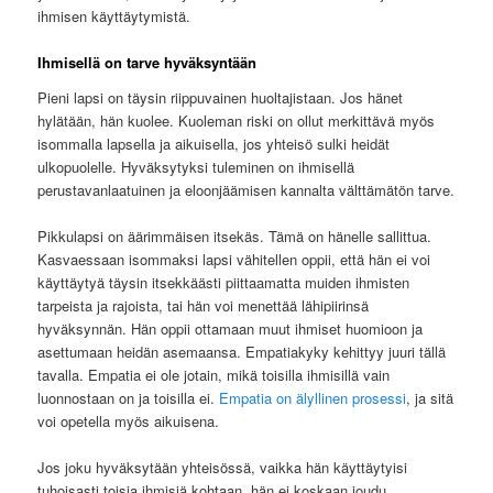
ihmisen käyttäytymistä.
Ihmisellä on tarve hyväksyntään
Pieni lapsi on täysin riippuvainen huoltajistaan. Jos hänet
hylätään, hän kuolee. Kuoleman riski on ollut merkittävä myös
isommalla lapsella ja aikuisella, jos yhteisö sulki heidät
ulkopuolelle. Hyväksytyksi tuleminen on ihmisellä
perustavanlaatuinen ja eloonjäämisen kannalta välttämätön tarve.
Pikkulapsi on äärimmäisen itsekäs. Tämä on hänelle sallittua.
Kasvaessaan isommaksi lapsi vähitellen oppii, että hän ei voi
käyttäytyä täysin itsekkäästi piittaamatta muiden ihmisten
tarpeista ja rajoista, tai hän voi menettää lähipiirinsä
hyväksynnän. Hän oppii ottamaan muut ihmiset huomioon ja
asettumaan heidän asemaansa. Empatiakyky kehittyy juuri tällä
tavalla. Empatia ei ole jotain, mikä toisilla ihmisillä vain
luonnostaan on ja toisilla ei.
Empatia on älyllinen prosessi
, ja sitä
voi opetella myös aikuisena.
Jos joku hyväksytään yhteisössä, vaikka hän käyttäytyisi
tuhoisasti toisia ihmisiä kohtaan, hän ei koskaan joudu