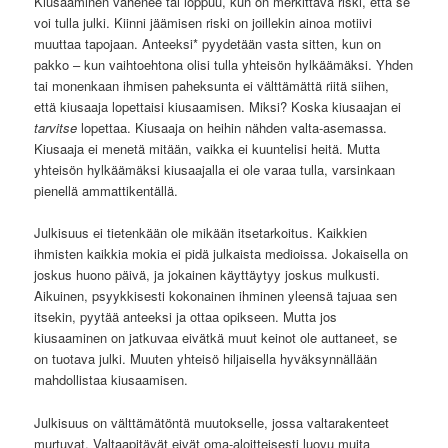
Kiusaaminen vähenee tai loppuu, kun on merkittävä riski, että se
voi tulla julki. Kiinni jäämisen riski on joillekin ainoa motiivi
muuttaa tapojaan. Anteeksi* pyydetään vasta sitten, kun on
pakko – kun vaihtoehtona olisi tulla yhteisön hylkäämäksi. Yhden
tai monenkaan ihmisen paheksunta ei välttämättä riitä siihen,
että kiusaaja lopettaisi kiusaamisen. Miksi? Koska kiusaajan ei
tarvitse
lopettaa. Kiusaaja on heihin nähden valta-asemassa.
Kiusaaja ei menetä mitään, vaikka ei kuuntelisi heitä. Mutta
yhteisön hylkäämäksi kiusaajalla ei ole varaa tulla, varsinkaan
pienellä ammattikentällä.
Julkisuus ei tietenkään ole mikään itsetarkoitus. Kaikkien
ihmisten kaikkia mokia ei pidä julkaista medioissa. Jokaisella on
joskus huono päivä, ja jokainen käyttäytyy joskus mulkusti.
Aikuinen, psyykkisesti kokonainen ihminen yleensä tajuaa sen
itsekin, pyytää anteeksi ja ottaa opikseen. Mutta jos
kiusaaminen on jatkuvaa eivätkä muut keinot ole auttaneet, se
on tuotava julki. Muuten yhteisö hiljaisella hyväksynnällään
mahdollistaa kiusaamisen.
Julkisuus on välttämätöntä muutokselle, jossa valtarakenteet
murtuvat. Valtaapitävät eivät oma-aloitteisesti luovu muita