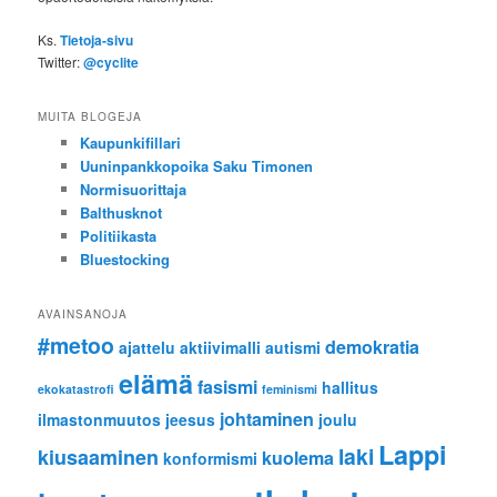
Ks.
Tietoja-sivu
Twitter:
@cyclite
MUITA BLOGEJA
Kaupunkifillari
Uuninpankkopoika Saku Timonen
Normisuorittaja
Balthusknot
Politiikasta
Bluestocking
AVAINSANOJA
#metoo
demokratia
ajattelu
aktiivimalli
autismi
elämä
fasismi
hallitus
ekokatastrofi
feminismi
johtaminen
ilmastonmuutos
jeesus
joulu
Lappi
laki
kiusaaminen
kuolema
konformismi