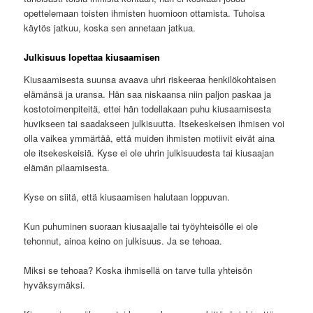
opettelemaan toisten ihmisten huomioon ottamista. Tuhoisa
käytös jatkuu, koska sen annetaan jatkua.
Julkisuus lopettaa kiusaamisen
Kiusaamisesta suunsa avaava uhri riskeeraa henkilökohtaisen
elämänsä ja uransa. Hän saa niskaansa niin paljon paskaa ja
kostotoimenpiteitä, ettei hän todellakaan puhu kiusaamisesta
huvikseen tai saadakseen julkisuutta. Itsekeskeisen ihmisen voi
olla vaikea ymmärtää, että muiden ihmisten motiivit eivät aina
ole itsekeskeisiä. Kyse ei ole uhrin julkisuudesta tai kiusaajan
elämän pilaamisesta.
Kyse on siitä, että kiusaamisen halutaan loppuvan.
Kun puhuminen suoraan kiusaajalle tai työyhteisölle ei ole
tehonnut, ainoa keino on julkisuus. Ja se tehoaa.
Miksi se tehoaa? Koska ihmisellä on tarve tulla yhteisön
hyväksymäksi.